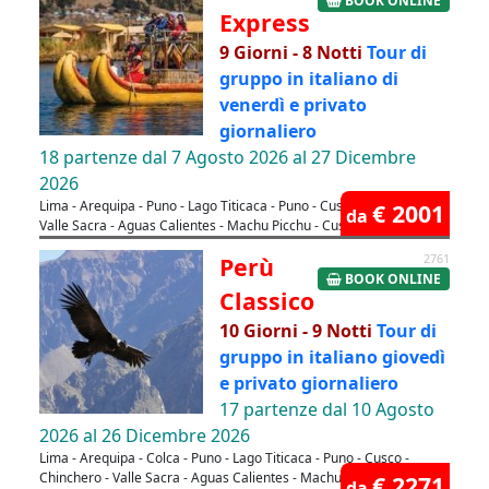
BOOK ONLINE
Express
9 Giorni - 8 Notti
Tour di
gruppo in italiano di
venerdì e privato
giornaliero
18 partenze dal 7 Agosto 2026 al 27 Dicembre
2026
Lima - Arequipa - Puno - Lago Titicaca - Puno - Cusco - Chinchero -
€ 2001
da
Valle Sacra - Aguas Calientes - Machu Picchu - Cusco - Lima
Perù
2761
BOOK ONLINE
Classico
10 Giorni - 9 Notti
Tour di
gruppo in italiano giovedì
e privato giornaliero
17 partenze dal 10 Agosto
2026 al 26 Dicembre 2026
Lima - Arequipa - Colca - Puno - Lago Titicaca - Puno - Cusco -
Chinchero - Valle Sacra - Aguas Calientes - Machu Picchu - Cusco -
€ 2271
da