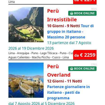
Lima
Perù
3623
BOOK ONLINE
Irresistibile
10 Giorni - 9 Notti
Tour di
gruppo in italiano -
Massimo 20 persone
13 partenze dal 7 Agosto
2026 al 19 Dicembre 2026
Lima - Arequipa - Puno - Lago Titicaca - Puno - Cusco - Valle Sacra -
€ 2259
da
Aguas Calientes - Machu Picchu - Cusco - Lima
Perù
2763
BOOK ONLINE
Overland
12 Giorni - 11 Notti
Partenze giornaliere in
italiano - pasti da
programma
dal 7 Agosto 2026 al 5 Dicembre 2026