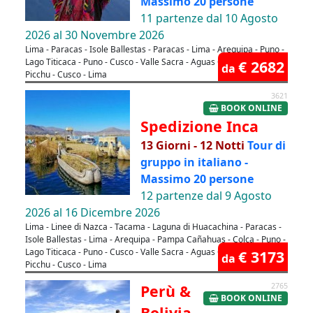
Massimo 20 persone
11 partenze dal 10 Agosto
2026 al 30 Novembre 2026
Lima - Paracas - Isole Ballestas - Paracas - Lima - Arequipa - Puno -
Lago Titicaca - Puno - Cusco - Valle Sacra - Aguas Calientes - Machu
€ 2682
da
Picchu - Cusco - Lima
3621
BOOK ONLINE
Spedizione Inca
13 Giorni - 12 Notti
Tour di
gruppo in italiano -
Massimo 20 persone
12 partenze dal 9 Agosto
2026 al 16 Dicembre 2026
Lima - Linee di Nazca - Tacama - Laguna di Huacachina - Paracas -
Isole Ballestas - Lima - Arequipa - Pampa Cañahuas - Colca - Puno -
Lago Titicaca - Puno - Cusco - Valle Sacra - Aguas Calientes - Machu
€ 3173
da
Picchu - Cusco - Lima
Perù &
2765
BOOK ONLINE
Bolivia