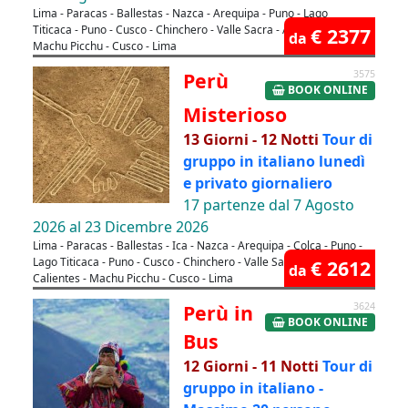
Lima - Paracas - Ballestas - Nazca - Arequipa - Puno - Lago
Titicaca - Puno - Cusco - Chinchero - Valle Sacra - Aguas Calientes -
€ 2377
da
Machu Picchu - Cusco - Lima
Perù
3575
BOOK ONLINE
Misterioso
13 Giorni - 12 Notti
Tour di
gruppo in italiano lunedì
e privato giornaliero
17 partenze dal 7 Agosto
2026 al 23 Dicembre 2026
Lima - Paracas - Ballestas - Ica - Nazca - Arequipa - Colca - Puno -
Lago Titicaca - Puno - Cusco - Chinchero - Valle Sacra - Aguas
€ 2612
da
Calientes - Machu Picchu - Cusco - Lima
Perù in
3624
BOOK ONLINE
Bus
12 Giorni - 11 Notti
Tour di
gruppo in italiano -