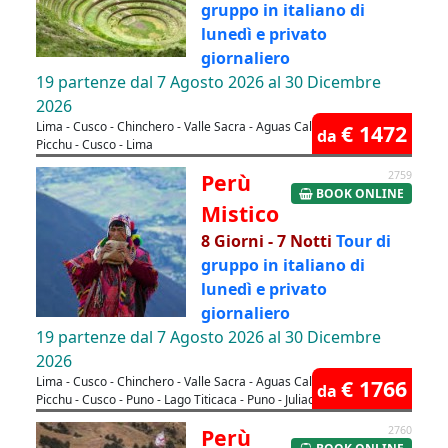
gruppo in italiano di
lunedì e privato
giornaliero
19 partenze dal 7 Agosto 2026 al 30 Dicembre
2026
Lima - Cusco - Chinchero - Valle Sacra - Aguas Calientes - Machu
€ 1472
da
Picchu - Cusco - Lima
Perù
2759
BOOK ONLINE
Mistico
8 Giorni - 7 Notti
Tour di
gruppo in italiano di
lunedì e privato
giornaliero
19 partenze dal 7 Agosto 2026 al 30 Dicembre
2026
Lima - Cusco - Chinchero - Valle Sacra - Aguas Calientes - Machu
€ 1766
da
Picchu - Cusco - Puno - Lago Titicaca - Puno - Juliaca - Lima
Perù
2760