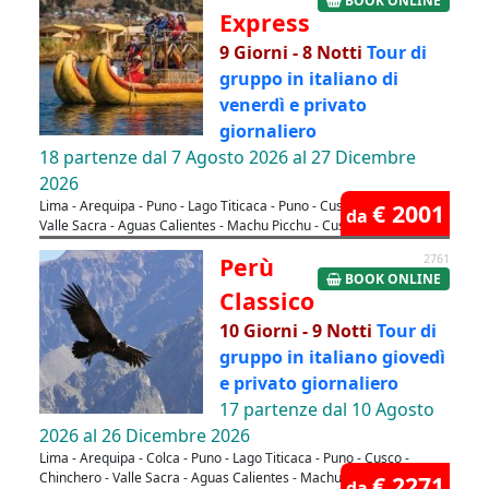
BOOK ONLINE
Express
9 Giorni - 8 Notti
Tour di
gruppo in italiano di
venerdì e privato
giornaliero
18 partenze dal 7 Agosto 2026 al 27 Dicembre
2026
Lima - Arequipa - Puno - Lago Titicaca - Puno - Cusco - Chinchero -
€ 2001
da
Valle Sacra - Aguas Calientes - Machu Picchu - Cusco - Lima
Perù
2761
BOOK ONLINE
Classico
10 Giorni - 9 Notti
Tour di
gruppo in italiano giovedì
e privato giornaliero
17 partenze dal 10 Agosto
2026 al 26 Dicembre 2026
Lima - Arequipa - Colca - Puno - Lago Titicaca - Puno - Cusco -
Chinchero - Valle Sacra - Aguas Calientes - Machu Picchu - Cusco -
€ 2271
da