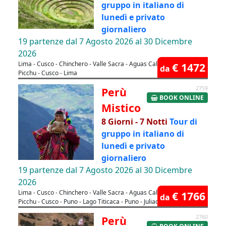
gruppo in italiano di
lunedì e privato
giornaliero
19 partenze dal 7 Agosto 2026 al 30 Dicembre
2026
Lima - Cusco - Chinchero - Valle Sacra - Aguas Calientes - Machu
€ 1472
da
Picchu - Cusco - Lima
Perù
2759
BOOK ONLINE
Mistico
8 Giorni - 7 Notti
Tour di
gruppo in italiano di
lunedì e privato
giornaliero
19 partenze dal 7 Agosto 2026 al 30 Dicembre
2026
Lima - Cusco - Chinchero - Valle Sacra - Aguas Calientes - Machu
€ 1766
da
Picchu - Cusco - Puno - Lago Titicaca - Puno - Juliaca - Lima
Perù
2760