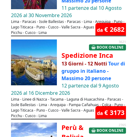
Massimo 20 persone
11 partenze dal 10 Agosto
2026 al 30 Novembre 2026
Lima - Paracas - Isole Ballestas - Paracas - Lima - Arequipa - Puno -
Lago Titicaca - Puno - Cusco - Valle Sacra - Aguas Calientes - Machu
€ 2682
da
Picchu - Cusco - Lima
3621
BOOK ONLINE
Spedizione Inca
13 Giorni - 12 Notti
Tour di
gruppo in italiano -
Massimo 20 persone
12 partenze dal 9 Agosto
2026 al 16 Dicembre 2026
Lima - Linee di Nazca - Tacama - Laguna di Huacachina - Paracas -
Isole Ballestas - Lima - Arequipa - Pampa Cañahuas - Colca - Puno -
Lago Titicaca - Puno - Cusco - Valle Sacra - Aguas Calientes - Machu
€ 3173
da
Picchu - Cusco - Lima
Perù &
2765
BOOK ONLINE
Bolivia