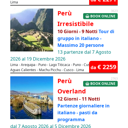
Lima
Perù
3623
BOOK ONLINE
Irresistibile
10 Giorni - 9 Notti
Tour di
gruppo in italiano -
Massimo 20 persone
13 partenze dal 7 Agosto
2026 al 19 Dicembre 2026
Lima - Arequipa - Puno - Lago Titicaca - Puno - Cusco - Valle Sacra -
€ 2259
da
Aguas Calientes - Machu Picchu - Cusco - Lima
Perù
2763
BOOK ONLINE
Overland
12 Giorni - 11 Notti
Partenze giornaliere in
italiano - pasti da
programma
dal 7 Agosto 2026 al 5 Dicembre 2026