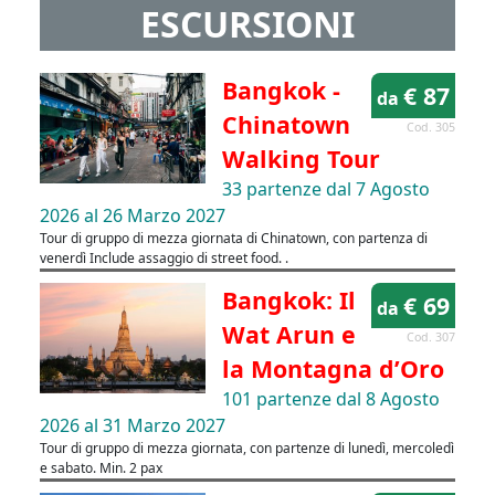
ESCURSIONI
Bangkok -
€ 87
da
Chinatown
Cod. 305
Walking Tour
33 partenze dal 7 Agosto
2026 al 26 Marzo 2027
Tour di gruppo di mezza giornata di Chinatown, con partenza di
venerdì Include assaggio di street food. .
Bangkok: Il
€ 69
da
Wat Arun e
Cod. 307
la Montagna d’Oro
101 partenze dal 8 Agosto
2026 al 31 Marzo 2027
Tour di gruppo di mezza giornata, con partenze di lunedì, mercoledì
e sabato. Min. 2 pax