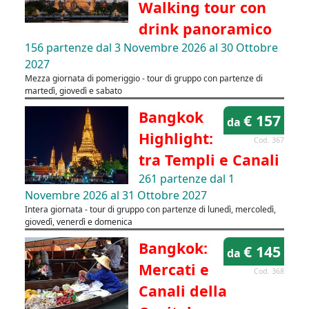
Walking tour con
drink panoramico
156 partenze dal 3 Novembre 2026 al 30 Ottobre
2027
Mezza giornata di pomeriggio - tour di gruppo con partenze di
martedì, giovedì e sabato
Bangkok
€ 157
da
Highlight:
Cod. 367
tra Templi e Canali
261 partenze dal 1
Novembre 2026 al 31 Ottobre 2027
Intera giornata - tour di gruppo con partenze di lunedì, mercoledì,
giovedì, venerdì e domenica
Bangkok:
€ 145
da
Mercati e
Cod. 368
Canali della