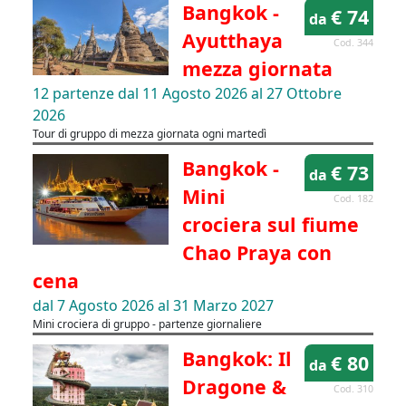
Bangkok -
€ 74
da
Ayutthaya
Cod. 344
mezza giornata
12 partenze dal 11 Agosto 2026 al 27 Ottobre
2026
Tour di gruppo di mezza giornata ogni martedì
Bangkok -
€ 73
da
Mini
Cod. 182
crociera sul fiume
Chao Praya con
cena
dal 7 Agosto 2026 al 31 Marzo 2027
Mini crociera di gruppo - partenze giornaliere
Bangkok: Il
€ 80
da
Dragone &
Cod. 310