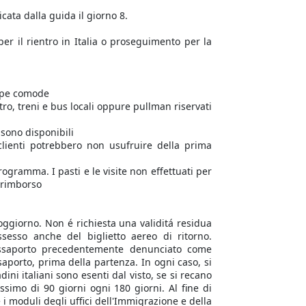
cata dalla guida il giorno 8.
per il rientro in Italia o proseguimento per la
arpe comode
tro, treni e bus locali oppure pullman riservati
 sono disponibili
 clienti potrebbero non usufruire della prima
rogramma. I pasti e le visite non effettuati per
 rimborso
 soggiorno. Non é richiesta una validitá residua
sesso anche del biglietto aereo di ritorno.
passaporto precedentemente denunciato come
saporto, prima della partenza. In ogni caso, si
dini italiani sono esenti dal visto, se si recano
imo di 90 giorni ogni 180 giorni. Al fine di
i moduli degli uffici dell'Immigrazione e della