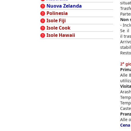
situa
Nuova Zelanda
Trasf
Polinesia
Parte
Non s
Isole Fiji
- Inc
Isole Cook
Se il
Isole Hawaii
il tr
Arriv
stabi
Resto
2° gi
Prima
Alle 
utili
Visita
Aras
Tempi
Tempi
Castel
Pran
Alle 
Cena 