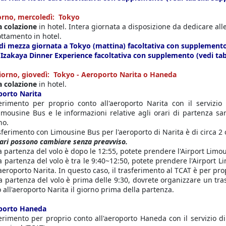
orno, mercoledì: Tokyo
a colazione
in hotel. Intera giornata a disposizione da dedicare alle 
ttamento in hotel.
di mezza giornata a Tokyo (mattina) facoltativa con supplemento 
Izakaya Dinner Experience facoltativa con supplemento (vedi ta
iorno, giovedì: Tokyo - Aeroporto Narita o Haneda
 colazione
in hotel.
porto Narita
erimento per proprio conto all'aeroporto Narita con il servizio 
imousine Bus e le informazioni relative agli orari di partenza sa
no.
asferimento con Limousine Bus per l'aeroporto di Narita è di circa 2
rari possono cambiare senza preavviso.
la partenza del volo è dopo le 12:55, potete prendere l'Airport Limou
la partenza del volo è tra le 9:40~12:50, potete prendere l'Airport 
'aeroporto Narita. In questo caso, il trasferimento al TCAT è per pro
la partenza del volo è prima delle 9:30, dovrete organizzare un tra
o all'aeroporto Narita il giorno prima della partenza.
porto Haneda
erimento per proprio conto all'aeroporto Haneda con il servizio d