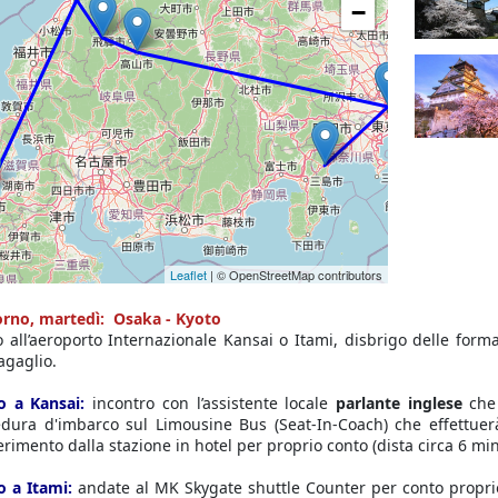
−
Leaflet
| © OpenStreetMap contributors
orno, martedì: Osaka - Kyoto
o all’aeroporto Internazionale Kansai o Itami, disbrigo delle forma
agaglio.
o a Kansai:
incontro con l’assistente locale
parlante inglese
che 
dura d'imbarco sul Limousine Bus (Seat-In-Coach) che effettuerà 
erimento dalla stazione in hotel per proprio conto (dista circa 6 min
o a Itami:
andate al MK Skygate shuttle Counter per conto propri