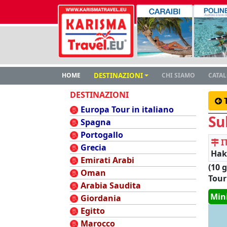
HOME
DESTINAZIONI
CHI SIAMO
CATA
DESTINAZIONI
Europa Tour in italiano
Su
Spagna
Portogallo
I
Grecia
Hak
Emirati Arabi
(10 g
Oman
Tour
Arabia Saudita
Min
Giordania
Egitto
Marocco