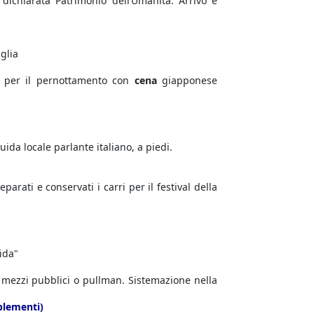
dichiarata Patrimonio dell’Umanità. Arrivo e
glia
a per il pernottamento con
cena
giapponese
ida locale parlante italiano, a piedi.
arati e conservati i carri per il festival della
ida"
on mezzi pubblici o pullman. Sistemazione nella
plementi)