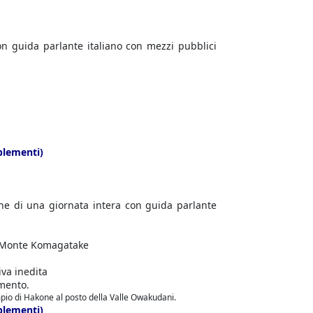
 con guida parlante italiano con mezzi pubblici
plementi)
one di una giornata intera con guida parlante
ul Monte Komagatake
iva inedita
amento.
 Tempio di Hakone al posto della Valle Owakudani.
plementi)