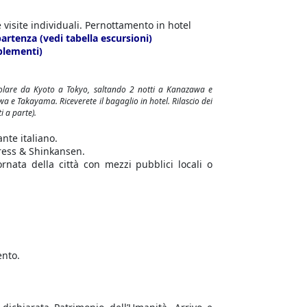
 visite individuali. Pernottamento in hotel
artenza (vedi tabella escursioni)
plementi)
golare da Kyoto a Tokyo, saltando 2 notti a Kanazawa e
zawa e Takayama.
Riceverete il bagaglio in hotel. Rilascio dei
i a parte).
nte italiano.
press & Shinkansen.
rnata della città con mezzi pubblici locali o
ento.