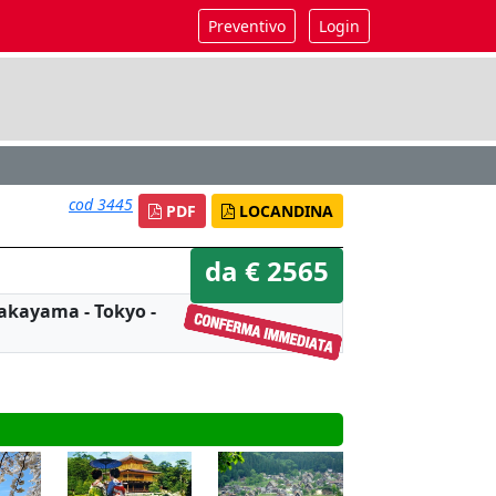
Preventivo
Login
cod 3445
PDF
LOCANDINA
da € 2565
Takayama - Tokyo -