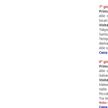
7° gi
Prim
Alle 
local
Visita
Tokyo
Santu
Temp
Akih
Alle 
Cena 
8° gi
Prim
Alle 
itali
Visita
Hakon
Valle
Picco
Tra l
Nota:
Cena 