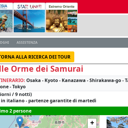
LOGHI
ASSISTENZA
TORNA ALLA RICERCA DEI TOUR
lle Orme dei Samurai
TINERARIO:
Osaka - Kyoto - Kanazawa - Shirakawa-go - 
one - Tokyo
iorni / 9 notti)
 in italiano - partenze garantite di martedì
imo 2 persone
+