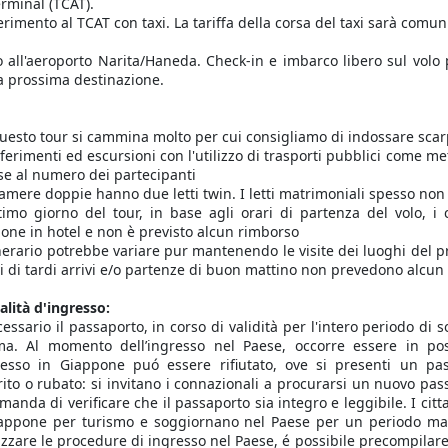
erminal (TCAT).
erimento al TCAT con taxi. La tariffa della corsa del taxi sarà comuni
o all'aeroporto Narita/Haneda. Check-in e imbarco libero sul volo 
a prossima destinazione.
questo tour si cammina molto per cui consigliamo di indossare sc
sferimenti ed escursioni con l'utilizzo di trasporti pubblici come me
se al numero dei partecipanti
camere doppie hanno due letti twin. I letti matrimoniali spesso non
ltimo giorno del tour, in base agli orari di partenza del volo, i
ione in hotel e non è previsto alcun rimborso
tinerario potrebbe variare pur mantenendo le visite dei luoghi del p
i di tardi arrivi e/o partenze di buon mattino non prevedono alcun
lità d'ingresso:
cessario il passaporto, in corso di validità per l'intero periodo di
a. Al momento dell’ingresso nel Paese, occorre essere in pos
gresso in Giappone puó essere rifiutato, ove si presenti un 
ito o rubato: si invitano i connazionali a procurarsi un nuovo pas
manda di verificare che il passaporto sia integro e leggibile. I citta
appone per turismo e soggiornano nel Paese per un periodo mass
izzare le procedure di ingresso nel Paese, é possibile precompilare 