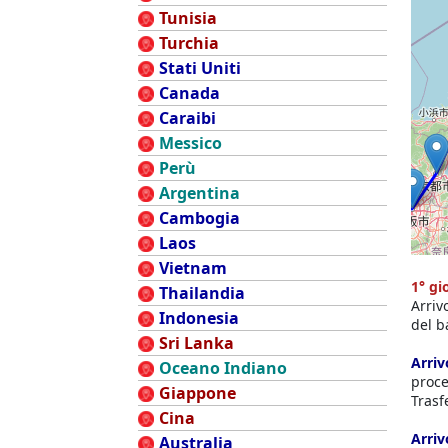
Tunisia
Turchia
Stati Uniti
Canada
Caraibi
Messico
Perù
Argentina
Cambogia
Laos
Vietnam
1° gi
Thailandia
Arriv
Indonesia
del b
Sri Lanka
Arriv
Oceano Indiano
proce
Giappone
Trasf
Cina
Arriv
Australia