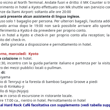
to vicino al North Terminal. Andate fuori e dritto: il MK Counter si tro
erimento in hotel a Kyoto effettuato con Mk shuttle van (servizio co
nze da Itami Airport: soltanto alle ore 20:00
arà presente alcun assistente di lingua inglese.
luso solo 1 bagaglio per persona. Per ulteriori bagagli, l'autista 
 volo arriva dopo le 19:00 non sarà possibile arrivare allo spor
asferimento a Kyoto è da prevedere per proprio conto.
o in hotel a Kyoto e check-in per proprio conto alla reception; la
lito del check-in.
 della giornata a disposizione e pernottamento in hotel.
orno, mercoledì: Kyoto
 colazione
in hotel.
8:30, incontro con la guida parlante italiano e partenza per la visita
zzo dei mezzi pubblici locali o pullman.
 di:
hiyama
o di Tenryuji e la foresta di bamboo Sagano Groove a piedi
o di Kinkaku-ji
lo di Nijo (Nijojo)
zo
in corso di escursione in ristorante locale.
ore 17:00 ca., rientro in hotel. Pernottamento in hotel
al Hard Rock Café facoltativa con supplemento (vedi tabella sup