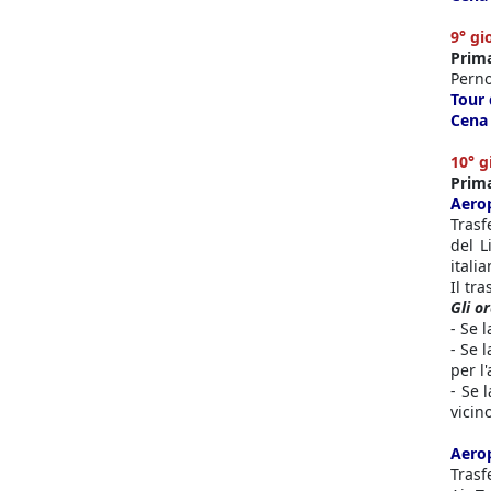
9° gi
Prim
Perno
Tour 
Cena
10° g
Prima
Aero
Trasf
del L
italia
Il tr
Gli o
- Se 
- Se 
per l
- Se 
vicin
Aero
Trasf