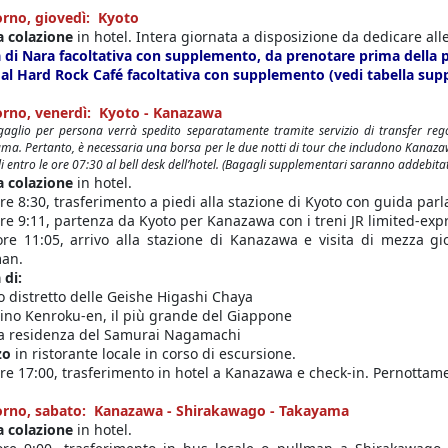
orno, giovedì: Kyoto
a colazione
in hotel. Intera giornata a disposizione da dedicare alle
a di Nara facoltativa con supplemento, da prenotare prima della p
al Hard Rock Café facoltativa con supplemento (vedi tabella sup
orno, venerdì: Kyoto - Kanazawa
aglio per persona verrà spedito separatamente tramite servizio di transfer re
ma. Pertanto, è necessaria una borsa per le due notti di tour che includono Kana
 entro le ore 07:30 al bell desk dell’hotel. (Bagagli supplementari saranno addebitat
 colazione
in hotel.
ore 8:30, trasferimento a piedi alla stazione di Kyoto con guida parla
ore 9:11, partenza da Kyoto per Kanazawa con i treni JR limited-ex
ore 11:05, arrivo alla stazione di Kanazawa e visita di mezza gio
man.
 di:
o distretto delle Geishe Higashi Chaya
ino Kenroku-en, il più grande del Giappone
a residenza del Samurai Nagamachi
zo
in ristorante locale in corso di escursione.
ore 17:00, trasferimento in hotel a Kanazawa e check-in. Pernottam
iorno, sabato: Kanazawa - Shirakawago - Takayama
a colazione
in hotel.