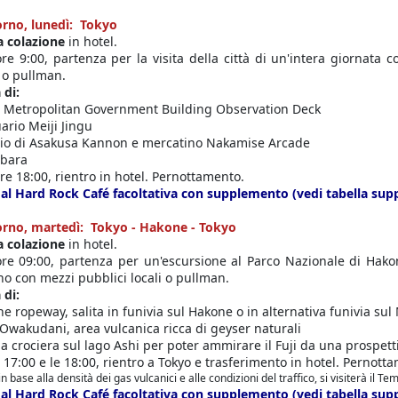
orno, lunedì: Tokyo
a colazione
in hotel.
ore 9:00, partenza per la visita della città di un'intera giornata
i o pullman.
 di:
 Metropolitan Government Building Observation Deck
ario Meiji Jingu
io di Asakusa Kannon e mercatino Nakamise Arcade
abara
ore 18:00, rientro in hotel. Pernottamento.
al Hard Rock Café facoltativa con supplemento (vedi tabella sup
orno, martedì: Tokyo - Hakone - Tokyo
a colazione
in hotel.
ore 09:00, partenza per un'escursione al Parco Nazionale di Hak
ano con mezzi pubblici locali o pullman.
 di:
e ropeway, salita in funivia sul Hakone o in alternativa funivia s
 Owakudani, area vulcanica ricca di geyser naturali
la crociera sul lago Ashi per poter ammirare il Fuji da una prospett
e 17:00 e le 18:00, rientro a Tokyo e trasferimento in hotel. Pernott
in base alla densità dei gas vulcanici e alle condizioni del traffico, si visiterà il
al Hard Rock Café facoltativa con supplemento (vedi tabella sup