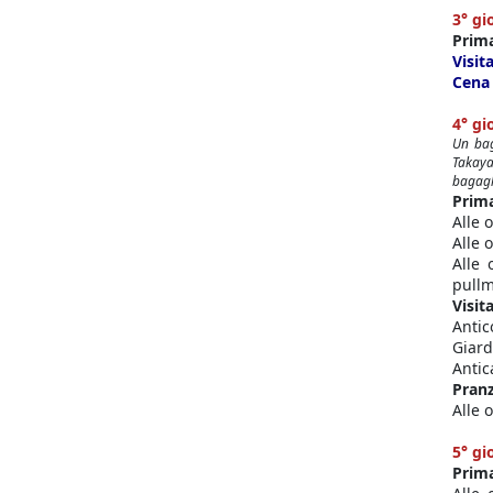
3° gi
Prim
Visit
Cena 
4° gi
Un bag
Takaya
bagagli
Prima
Alle 
Alle 
Alle 
pull
Visita
Antic
Giard
Antic
Pran
Alle 
5° g
Prim