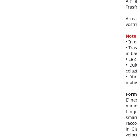
Air T
Trasf
Arriv
vostr
Note
• In 
• Tra
in ba
• Le 
• L'u
colaz
• L’i
motiv
Forma
E' ne
minim
L'in
smarr
racco
in Gi
veloc