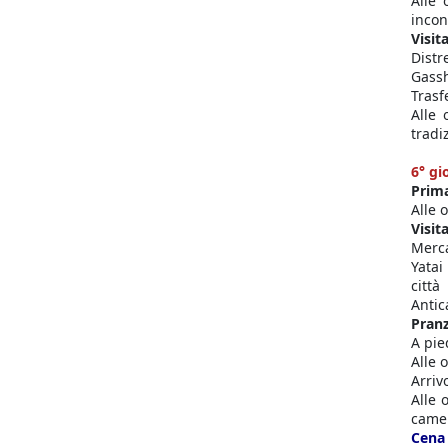
Alle 
incon
Visita
Distr
Gassh
Trasf
Alle 
tradi
6° g
Prima
Alle 
Visita
Merca
Yatai
città
Antic
Pranz
A pie
Alle 
Arriv
Alle 
camer
Cena 