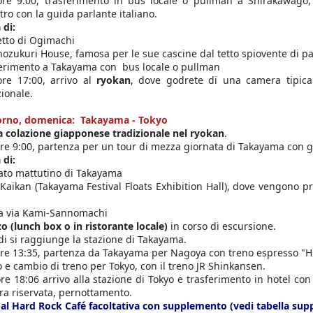
ore 9:00, trasferimento in bus locale o pullman a Shirakawago, 
tro con la guida parlante italiano.
 di:
etto di Ogimachi
ozukuri House, famosa per le sue cascine dal tetto spiovente di pa
erimento a Takayama con bus locale o pullman
ore 17:00, arrivo al
ryokan
, dove godrete di una camera tipic
zionale.
iorno, domenica: Takayama - Tokyo
 colazione giapponese tradizionale nel ryokan
.
ore 9:00, partenza per un tour di mezza giornata di Takayama con gu
 di:
to mattutino di Takayama
 Kaikan (Takayama Festival Floats Exhibition Hall), dove vengono prep
a via Kami-Sannomachi
o (lunch box o in ristorante locale)
in corso di escursione.
di si raggiunge la stazione di Takayama.
ore 13:35, partenza da Takayama per Nagoya con treno espresso "H
o e cambio di treno per Tokyo, con il treno JR Shinkansen.
ore 18:06 arrivo alla stazione di Tokyo e trasferimento in hotel c
a riservata, pernottamento.
al Hard Rock Café facoltativa con supplemento (vedi tabella sup