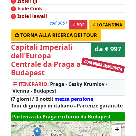
Isole Fiji
Isole Cook
Isole Hawaii
cod 3051
PDF
LOCANDINA
TORNA ALLA RICERCA DEI TOUR
Capitali Imperiali
da € 997
dell'Europa
Centrale da Praga a
Budapest
ITINERARIO:
Praga - Cesky Krumlov -
Vienna - Budapest
(7 giorni / 6 notti)
mezza pensione
Tour di gruppo in italiano - Partenze garantite
Partenza da Praga e ritorno da Budapest
+