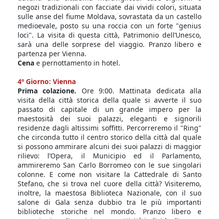
negozi tradizionali con facciate dai vividi colori, situata
sulle anse del fiume Moldava, sovrastata da un castello
medioevale, posto su una roccia con un forte "genius
loci". La visita di questa città, Patrimonio dell’Unesco,
sarà una delle sorprese del viaggio. Pranzo libero e
partenza per Vienna.
Cena
e pernottamento in hotel.
4º Giorno:
Vienna
Prima colazione.
Ore 9:00. Mattinata dedicata alla
visita della città storica della quale si avverte il suo
passato di capitale di un grande impero per la
maestosità dei suoi palazzi, eleganti e signorili
residenze dagli altissimi soffitti. Percorreremo il "Ring"
che circonda tutto il centro storico della città dal quale
si possono ammirare alcuni dei suoi palazzi di maggior
rilievo: l’Opera, il Municipio ed il Parlamento,
ammireremo San Carlo Borromeo con le sue singolari
colonne. E come non visitare la Cattedrale di Santo
Stefano, che si trova nel cuore della città? Visiteremo,
inoltre, la maestosa Biblioteca Nazionale, con il suo
salone di Gala senza dubbio tra le più importanti
biblioteche storiche nel mondo. Pranzo libero e