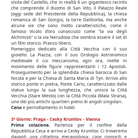
visita del Castello, che in realtà è un gigantesco recinto
che comprende il duomo di San Vito, il Palazzo Reale
(oggi sede del Presidente della Repubblica), la chiesa
romanica di San Giorgio, la torre Daliborka, ma anche
alcune vie che sono molto caratteristiche, come il
famoso Vicolo d’oro conosciuto come “la via degli
Alchimisti” o la via Nerudova che sembra essere il set di
un film storico. Pranzo libero.
Pomeriggio dedicato alla Città Vecchia con il suo
gioiello: La Piazza, con il suo Orologio Astronomico
medievale il cui meccanismo, ogni ora, mette in
movimento delle figure rappresentanti i 12 Apostoli.
Proseguimento per la splendida chiesa barocca di San
Nicola e per la Chiesa di Santa Maria di Tyn. Arrivo allo
storico ponte in pietra, Ponte Carlo, caratterizzato dalle
statue lungo la sua lunghezza, che unisce la Città
Vecchia (Stare Mesto) con la Città Piccola (Mala Strana),
uno dei più antichi quartieri pieno di angoli singolari.
Cena
e pernottamento in hotel.
3º Giorno: Praga - Cesky Krumlov - Vienna
Prima colazione.
Partenza per il confine della
Repubblica Ceca e arrivo a Cesky Krumlov. Ci troveremo
davanti una cittadina meravigliosa: case signorili e