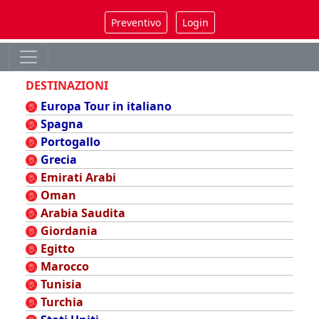
Preventivo
Login
DESTINAZIONI
Europa Tour in italiano
Spagna
Portogallo
Grecia
Emirati Arabi
Oman
Arabia Saudita
Giordania
Egitto
Marocco
Tunisia
Turchia