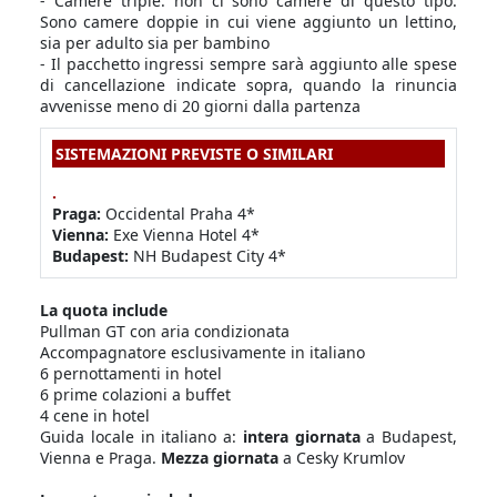
- Camere triple: non ci sono camere di questo tipo.
Sono camere doppie in cui viene aggiunto un lettino,
sia per adulto sia per bambino
- Il pacchetto ingressi sempre sarà aggiunto alle spese
di cancellazione indicate sopra, quando la rinuncia
avvenisse meno di 20 giorni dalla partenza
SISTEMAZIONI PREVISTE O SIMILARI
.
Praga:
Occidental Praha 4*
Vienna:
Exe Vienna Hotel 4*
Budapest:
NH Budapest City 4*
La quota include
Pullman GT con aria condizionata
Accompagnatore esclusivamente in italiano
6 pernottamenti in hotel
6 prime colazioni a buffet
4 cene in hotel
Guida locale in italiano a:
intera giornata
a Budapest,
Vienna e Praga.
Mezza giornata
a Cesky Krumlov