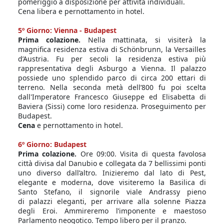
pomeriggio a disposizione per attività individuali.
Cena libera e pernottamento in hotel.
5º Giorno: Vienna - Budapest
Prima colazione.
Nella mattinata, si visiterà la
magnifica residenza estiva di Schönbrunn, la Versailles
d’Austria. Fu per secoli la residenza estiva più
rappresentativa degli Asburgo a Vienna. Il palazzo
possiede uno splendido parco di circa 200 ettari di
terreno. Nella seconda metà dell’800 fu poi scelta
dall'Imperatore Francesco Giuseppe ed Elisabetta di
Baviera (Sissi) come loro residenza. Proseguimento per
Budapest.
Cena
e pernottamento in hotel.
6º Giorno: Budapest
Prima colazione.
Ore 09:00. Visita di questa favolosa
città divisa dal Danubio e collegata da 7 bellissimi ponti
uno diverso dall’altro. Inizieremo dal lato di Pest,
elegante e moderna, dove visiteremo la Basilica di
Santo Stefano, il signorile viale Andrassy pieno
di palazzi eleganti, per arrivare alla solenne Piazza
degli Eroi. Ammireremo l’imponente e maestoso
Parlamento neogotico. Tempo libero per il pranzo.