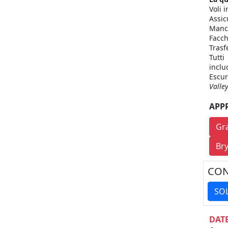
Voli 
Assic
Mance
Facch
Trasf
Tutti
inclu
Escur
Valle
APP
Gr
Br
CON
SO
DATE