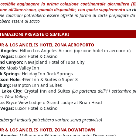
ossibile aggiungere la prima colazione continentale giornaliera (f
ione all'Americana, quando disponibile, con quota supplemento
su r
une colazioni potrebbero essere offerte in forma di carte prepagate da 
bbero essere al sacco
STEMAZIONI PREVISTE O SIMILARI
R & LOS ANGELES HOTEL ZONA AEROPORTO
 Angeles:
Hilton Los Angeles Airport (opzione hotel in aeroporto)
 Vegas:
Luxor Hotel & Casino
nd Canyon:
Navajoland Hotel of Tuba City
ab:
Moab Valley Inn
k Springs:
Holiday Inn Rock Springs
kson Hole:
49er Inn & Suites o Super 8
burg:
Hampton Inn and Suites
t Lake City:
Crystal Inn and Suites
(La partenza dell'11 settembre p
es West Valley)
ce:
Bryce View Lodge o Grand Lodge at Brian Head
 Vegas:
Luxor Hotel & Casino
 alberghi indicati potrebbero variare senza preavviso)
UR & LOS ANGELES HOTEL ZONA DOWNTOWN
 Angeles:
Millennium Biltmore (opzione hotel Downtown)