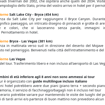
iadi Invernali del 2002, che ospiterà anche quelli del 2034. Vis
Campidoglio dello Stato, prima del vostro arrivo in hotel per il pern
iorno
Salt Lake City - Bryce (454 km)
nza da Salt Lake City per raggiungere il Bryce Canyon. Durante 
gnifico paesaggio, un intricato disegno di pinnacoli e grotte di ar
e e colori, che vi lasceranno senza parole, immagini im
. Pernottamento in hotel.
iorno
Bryce - Las Vegas (381 km)
nza in mattinata verso sud in direzione del deserto del Mojave 
sto nel pomeriggio. Benvenuti nella città dell’intrattenimento e del
iorno
Las Vegas
del tour. Trasferimento libero e non incluso all'aeroporto di Las Ve
mbini di età inferiore agli 8 anni non sono ammessi ai tour
tour è organizzato con
guide multilingue incluso italiano
uni hotel potrebbero avere due piani (piano terra + secondo pia
moria, il servizio di facchinaggio/bagagli non è incluso nel tour
tinerario potrebbe variare pur mantenendo le visite dei luoghi del p
i di tardi arrivi e/o partenze di buon mattino non prevedono alcun