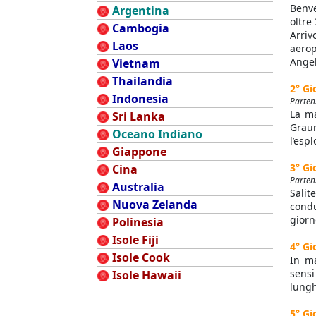
Benve
Argentina
oltre
Cambogia
Arriv
Laos
aerop
Angel
Vietnam
Thailandia
2° Gi
Indonesia
Partenz
La ma
Sri Lanka
Grau
Oceano Indiano
l’esp
Giappone
3° Gi
Cina
Partenz
Australia
Salit
Nuova Zelanda
condu
giorn
Polinesia
Isole Fiji
4° Gi
Isole Cook
In ma
sensi
Isole Hawaii
lungh
5° Gi