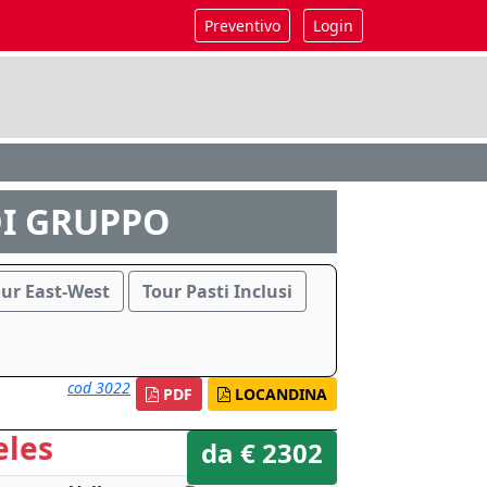
Preventivo
Login
DI GRUPPO
our East-West
Tour Pasti Inclusi
cod 3022
PDF
LOCANDINA
eles
da € 2302