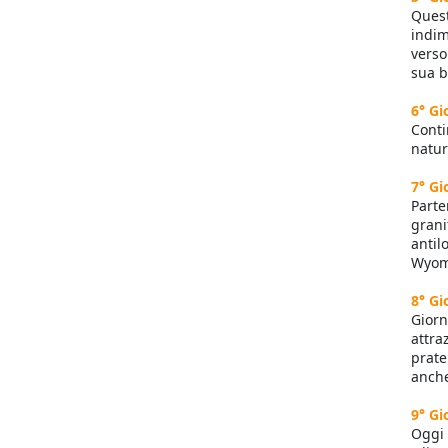
Quest
indim
verso
sua b
6° Gi
Conti
natur
7° Gi
Part
grani
antil
Wyomi
8° G
Giorn
attra
prate
anche
9° G
Oggi 