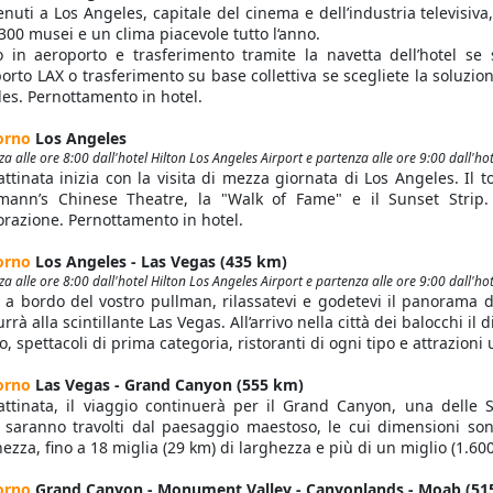
nuti a Los Angeles, capitale del cinema e dell’industria televisiv
 300 musei e un clima piacevole tutto l‘anno.
o in aeroporto e trasferimento tramite la navetta dell’hotel se
orto LAX o trasferimento su base collettiva se scegliete la soluz
es. Pernottamento in hotel.
orno
Los Angeles
a alle ore 8:00 dall'hotel Hilton Los Angeles Airport e partenza alle ore 9:00 dall'ho
ttinata inizia con la visita di mezza giornata di Los Angeles. Il 
mann’s Chinese Theatre, la "Walk of Fame" e il Sunset Strip. 
lorazione. Pernottamento in hotel.
orno
Los Angeles - Las Vegas (435 km)
a alle ore 8:00 dall'hotel Hilton Los Angeles Airport e partenza alle ore 9:00 dall'ho
e a bordo del vostro pullman, rilassatevi e godetevi il panorama du
rrà alla scintillante Las Vegas. All’arrivo nella città dei balocchi il
o, spettacoli di prima categoria, ristoranti di ogni tipo e attrazion
orno
Las Vegas - Grand Canyon (555 km)
ttinata, il viaggio continuerà per il Grand Canyon, una delle S
 saranno travolti dal paesaggio maestoso, le cui dimensioni son
ezza, fino a 18 miglia (29 km) di larghezza e più di un miglio (1.60
orno
Grand Canyon - Monument Valley - Canyonlands - Moab (51