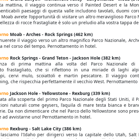
a mattina, il viaggio continua verso il Painted Desert e la Mon
enticabili paesaggi di questa valle includono tavolati, duomi cor
 Moab avrete l’opportunità di visitare un altro meraviglioso Parco
ellezza di rocce frastagliate è solo un preludio alla vostra tappa d
orno
Moab - Arches - Rock Springs (462 km)
nuerete il viaggio verso un altro magnifico Parco Nazionale, Arche
a nel corso del tempo. Pernottamento in hotel.
orno
Rock Springs - Grand Teton - Jackson Hole (382 km)
enza di prima mattina alla volta del Parco Nazionale di G
to frastagliato, che si riflettono in una miriade di laghi alp
opi, cervi mulo, scoiattoli e martin pescatore. Il viaggio con
ng, che rispecchia perfettamente il vecchio West. Pernottamento i
iorno
Jackson Hole - Yellowstone - Rexburg (339 km)
ata alla scoperta del primo Parco Nazionale degli Stati Uniti, il 
zioni naturali come geysers, l’aquila di mare testa bianca e bran
rie. Da non dimenticare che nel Parco dello Yellowstone sono present
 ad avvistarne uno! Pernottamento in hotel.
iorno
Rexburg - Salt Lake City (386 km)
lasciamo l'Idaho per dirigerci verso la capitale dello Utah, Salt 