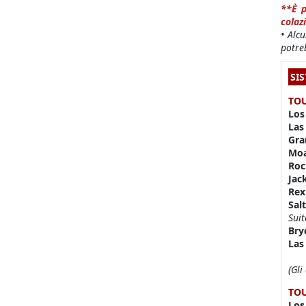
**È p
colaz
• Alc
potre
SI
TOU
Los
Las
Gra
Mo
Roc
Jac
Rex
Sal
Suit
Bry
Las
(Gli
TO
Los