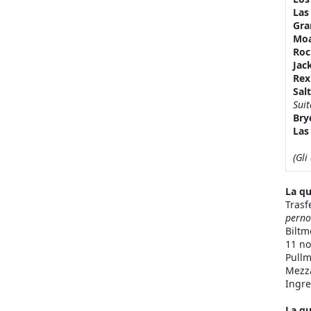
Las
Gra
Mo
Roc
Jac
Rex
Sal
Suit
Bry
Las
(Gli
La qu
Trasf
perno
Biltm
11 no
Pullm
Mezza
Ingre
La qu