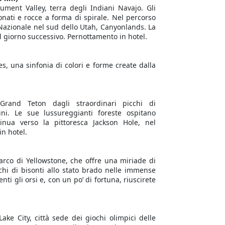
ument Valley, terra degli Indiani Navajo. Gli
onati e rocce a forma di spirale. Nel percorso
 Nazionale nel sud dello Utah, Canyonlands. La
el giorno successivo. Pernottamento in hotel.
s, una sinfonia di colori e forme create dalla
rand Teton dagli straordinari picchi di
ini. Le sue lussureggianti foreste ospitano
tinua verso la pittoresca Jackson Hole, nel
n hotel.
Parco di Yellowstone, che offre una miriade di
chi di bisonti allo stato brado nelle immense
i gli orsi e, con un po’ di fortuna, riuscirete
Lake City, città sede dei giochi olimpici delle