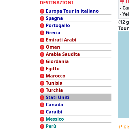
I
DESTINAZIONI
- Ca
Europa Tour in italiano
- Ye
Spagna
(12 g
Portogallo
Tour
Grecia
Emirati Arabi
Oman
Arabia Saudita
Giordania
Egitto
Marocco
Tunisia
Turchia
Stati Uniti
Canada
Caraibi
Messico
Perù
1° Gi