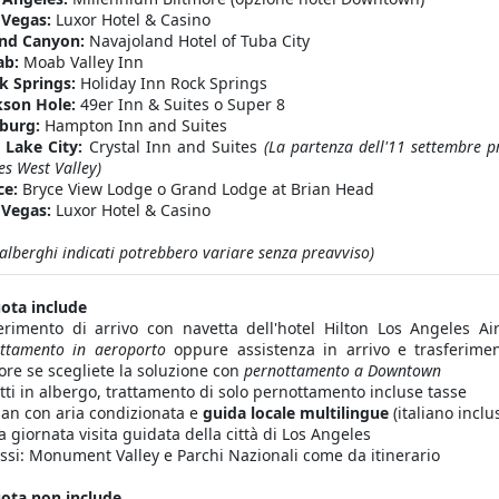
 Vegas:
Luxor Hotel & Casino
nd Canyon:
Navajoland Hotel of Tuba City
ab:
Moab Valley Inn
k Springs:
Holiday Inn Rock Springs
kson Hole:
49er Inn & Suites o Super 8
burg:
Hampton Inn and Suites
t Lake City:
Crystal Inn and Suites
(La partenza dell'11 settembre p
es West Valley)
ce:
Bryce View Lodge o Grand Lodge at Brian Head
 Vegas:
Luxor Hotel & Casino
 alberghi indicati potrebbero variare senza preavviso)
ota include
erimento di arrivo con navetta dell'hotel Hilton Los Angeles Ai
ttamento in aeroporto
oppure assistenza in arrivo e trasferimen
ore se scegliete la soluzione con
pernottamento a Downtown
tti in albergo, trattamento di solo pernottamento incluse tasse
an con aria condizionata e
guida locale multilingue
(italiano inclus
 giornata visita guidata della città di Los Angeles
ssi: Monument Valley e Parchi Nazionali come da itinerario
ota non include