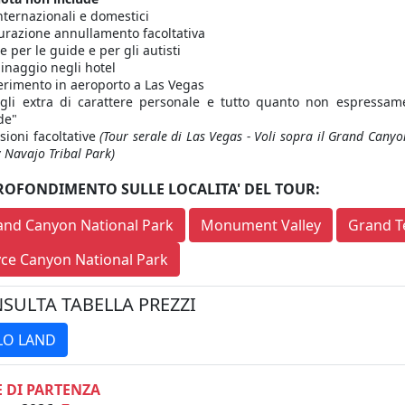
internazionali e domestici
urazione annullamento facoltativa
 per le guide e per gli autisti
inaggio negli hotel
erimento in aeroporto a Las Vegas
 gli extra di carattere personale e tutto quanto non espressa
de"
sioni facoltative
(Tour serale di Las Vegas - Voli sopra il Grand Cany
y Navajo Tribal Park)
ROFONDIMENTO SULLE LOCALITA' DEL TOUR:
and Canyon National Park
Monument Valley
Grand T
yce Canyon National Park
SULTA TABELLA PREZZI
LO LAND
 DI PARTENZA