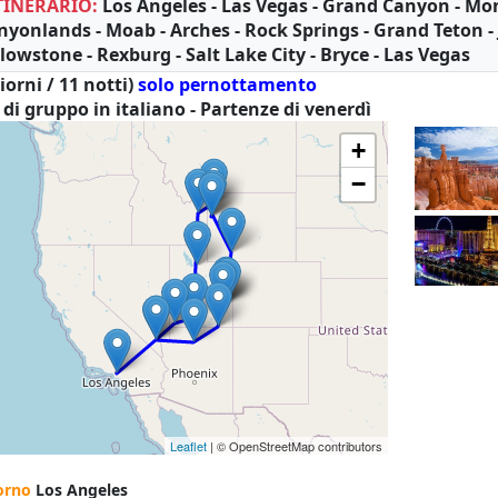
TINERARIO:
Los Angeles - Las Vegas - Grand Canyon - M
nyonlands - Moab - Arches - Rock Springs - Grand Teton -
llowstone - Rexburg - Salt Lake City - Bryce - Las Vegas
iorni / 11 notti)
solo pernottamento
 di gruppo in italiano - Partenze di venerdì
+
−
Leaflet
| © OpenStreetMap contributors
orno
Los Angeles