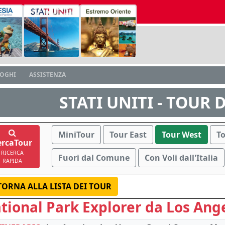
LOGHI
ASSISTENZA
STATI UNITI - TOUR 
MiniTour
Tour East
Tour West
T
ercaTour
RICERCA
Fuori dal Comune
Con Voli dall'Italia
RAPIDA
TORNA ALLA LISTA DEI TOUR
tional Park Explorer da Los Ang