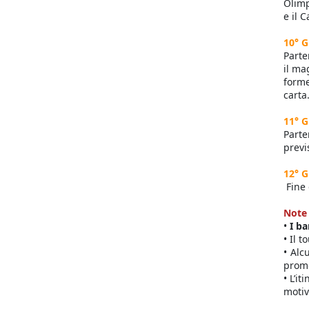
Olimp
e il 
10° G
Parte
il ma
form
carta
11° G
Parte
previ
12° G
Fine 
Note
•
I ba
• Il 
• Alc
prome
• L’i
motiv