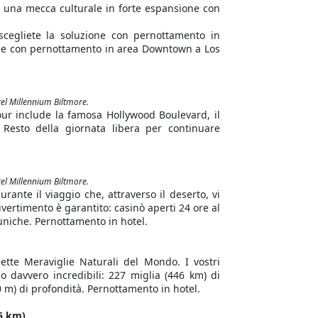
a, una mecca culturale in forte espansione con
 scegliete la soluzione con pernottamento in
ione con pernottamento in area Downtown a Los
tel Millennium Biltmore.
tour include la famosa Hollywood Boulevard, il
Resto della giornata libera per continuare
tel Millennium Biltmore.
rante il viaggio che, attraverso il deserto, vi
 divertimento è garantito: casinò aperti 24 ore al
i uniche. Pernottamento in hotel.
ette Meraviglie Naturali del Mondo. I vostri
o davvero incredibili: 227 miglia (446 km) di
0 m) di profondità. Pernottamento in hotel.
5 km)