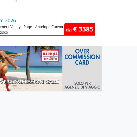
re 2026
ument Valley - Page - Antelope Canyon - Bryce Canyon -
€ 3385
da
cisco