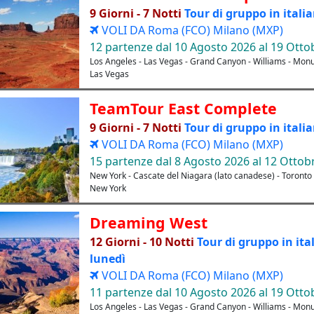
9 Giorni - 7 Notti
Tour di gruppo in italia
VOLI DA Roma (FCO) Milano (MXP)
12 partenze dal 10 Agosto 2026 al 19 Otto
Los Angeles - Las Vegas - Grand Canyon - Williams - Mon
Las Vegas
TeamTour East Complete
9 Giorni - 7 Notti
Tour di gruppo in italia
VOLI DA Roma (FCO) Milano (MXP)
15 partenze dal 8 Agosto 2026 al 12 Ottob
New York - Cascate del Niagara (lato canadese) - Toronto 
New York
Dreaming West
12 Giorni - 10 Notti
Tour di gruppo in ita
lunedì
VOLI DA Roma (FCO) Milano (MXP)
11 partenze dal 10 Agosto 2026 al 19 Otto
Los Angeles - Las Vegas - Grand Canyon - Williams - Mon