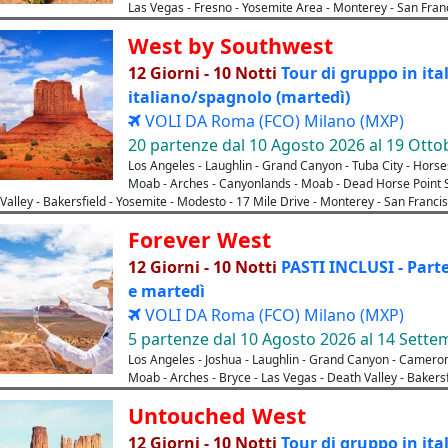
Las Vegas - Fresno - Yosemite Area - Monterey - San Fran
West by Southwest
12 Giorni - 10 Notti
Tour di gruppo in ita
italiano/spagnolo (martedì)
VOLI DA Roma (FCO) Milano (MXP)
20 partenze dal 10 Agosto 2026 al 19 Otto
Los Angeles - Laughlin - Grand Canyon - Tuba City - Hor
Moab - Arches - Canyonlands - Moab - Dead Horse Point St
Valley - Bakersfield - Yosemite - Modesto - 17 Mile Drive - Monterey - San Franci
Forever West
12 Giorni - 10 Notti
PASTI INCLUSI - Part
e martedì
VOLI DA Roma (FCO) Milano (MXP)
5 partenze dal 10 Agosto 2026 al 14 Sett
Los Angeles - Joshua - Laughlin - Grand Canyon - Cameron
Moab - Arches - Bryce - Las Vegas - Death Valley - Bakers
Untouched West
12 Giorni - 10 Notti
Tour di gruppo in ita