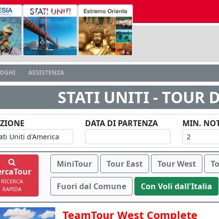
LOGHI
ASSISTENZA
STATI UNITI - TOUR 
ZIONE
DATA DI PARTENZA
MIN. NOT
MiniTour
Tour East
Tour West
T
ercaTour
RICERCA
Fuori dal Comune
Con Voli dall'Italia
RAPIDA
TeamTour West Complete