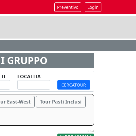
Preventivo
Login
DI GRUPPO
TI
LOCALITA'
CERCATOUR
our East-West
Tour Pasti Inclusi
3594