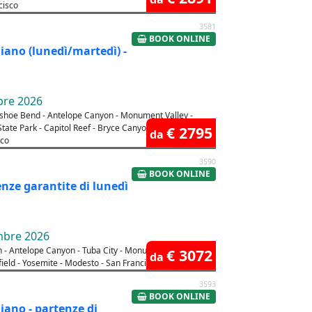
cisco
3581
BOOK ONLINE
liano (lunedì/martedì) -
bre 2026
seshoe Bend - Antelope Canyon - Monument Valley -
ate Park - Capitol Reef - Bryce Canyon - Las Vegas -
€ 2795
da
sco
3590
BOOK ONLINE
enze garantite di lunedì
embre 2026
 - Antelope Canyon - Tuba City - Monument Valley -
€ 3072
da
field - Yosemite - Modesto - San Francisco
3593
BOOK ONLINE
liano - partenze di