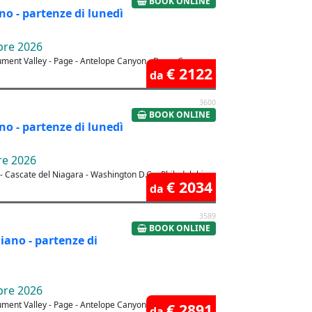
BOOK ONLINE
no - partenze di lunedì
bre 2026
ument Valley - Page - Antelope Canyon - Bryce Canyon -
€ 2122
da
3600
BOOK ONLINE
no - partenze di lunedì
re 2026
- Cascate del Niagara - Washington D.C. - Philadelphia -
€ 2034
da
3589
BOOK ONLINE
liano - partenze di
bre 2026
ument Valley - Page - Antelope Canyon - Bryce Canyon -
€ 2891
da