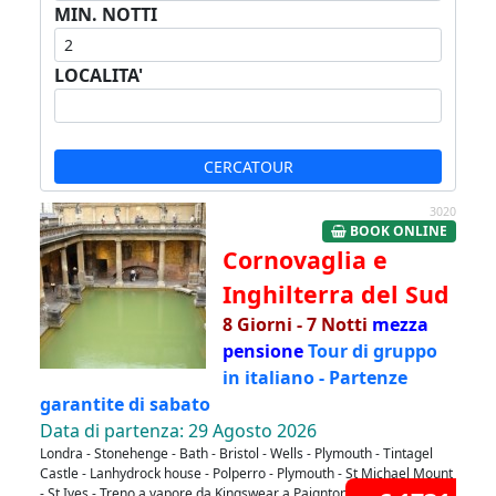
MIN. NOTTI
LOCALITA'
CERCATOUR
3020
BOOK ONLINE
Cornovaglia e
Inghilterra del Sud
8 Giorni - 7 Notti
mezza
pensione
Tour di gruppo
in italiano - Partenze
garantite di sabato
Data di partenza: 29 Agosto 2026
Londra - Stonehenge - Bath - Bristol - Wells - Plymouth - Tintagel
Castle - Lanhydrock house - Polperro - Plymouth - St Michael Mount
- St Ives - Treno a vapore da Kingswear a Paignton - Winchester -