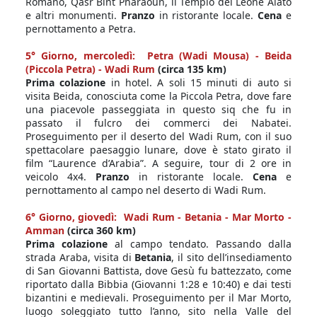
Romano, Qasr Bint Pharaoun, il Tempio del Leone Alato
e altri monumenti.
Pranzo
in ristorante locale.
Cena
e
pernottamento a Petra.
5° Giorno, mercoledì: Petra (Wadi Mousa) - Beida
(Piccola Petra) - Wadi Rum
(circa 135 km)
Prima colazione
in hotel. A soli 15 minuti di auto si
visita Beida, conosciuta come la Piccola Petra, dove fare
una piacevole passeggiata in questo siq che fu in
passato il fulcro dei commerci dei Nabatei.
Proseguimento per il deserto del Wadi Rum, con il suo
spettacolare paesaggio lunare, dove è stato girato il
film “Laurence d’Arabia”. A seguire, tour di 2 ore in
veicolo 4x4.
Pranzo
in ristorante locale.
Cena
e
pernottamento al campo nel deserto di Wadi Rum.
6° Giorno, giovedì: Wadi Rum - Betania - Mar Morto -
Amman
(circa 360 km)
Prima colazione
al campo tendato. Passando dalla
strada Araba, visita di
Betania
, il sito dell’insediamento
di San Giovanni Battista, dove Gesù fu battezzato, come
riportato dalla Bibbia (Giovanni 1:28 e 10:40) e dai testi
bizantini e medievali. Proseguimento per il Mar Morto,
luogo soleggiato tutto l’anno, sito nella Valle del