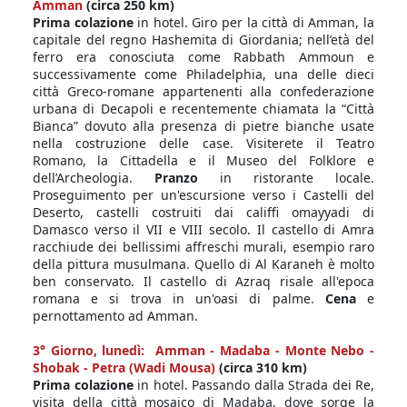
Amman
(circa 250 km)
Prima colazione
in hotel. Giro per la città di Amman, la
capitale del regno Hashemita di Giordania; nell’età del
ferro era conosciuta come Rabbath Ammoun e
successivamente come Philadelphia, una delle dieci
città Greco-romane appartenenti alla confederazione
urbana di Decapoli e recentemente chiamata la “Città
Bianca” dovuto alla presenza di pietre bianche usate
nella costruzione delle case. Visiterete il Teatro
Romano, la Cittadella e il Museo del Folklore e
dell’Archeologia.
Pranzo
in ristorante locale.
Proseguimento per un'escursione verso i Castelli del
Deserto, castelli costruiti dai califfi omayyadi di
Damasco verso il VII e VIII secolo. Il castello di Amra
racchiude dei bellissimi affreschi murali, esempio raro
della pittura musulmana. Quello di Al Karaneh è molto
ben conservato. Il castello di Azraq risale all'epoca
romana e si trova in un'oasi di palme.
Cena
e
pernottamento ad Amman.
3° Giorno, lunedì: Amman - Madaba - Monte Nebo -
Shobak - Petra (Wadi Mousa)
(circa 310 km)
Prima colazione
in hotel. Passando dalla Strada dei Re,
visita della città mosaico di Madaba, dove sorge la