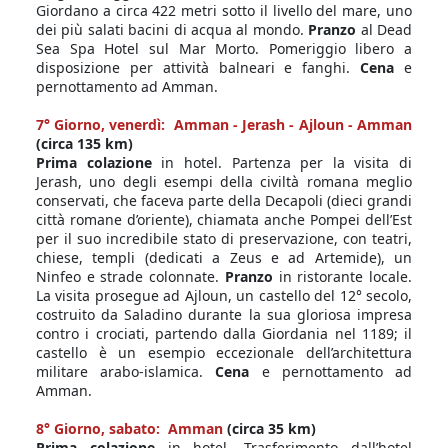
Giordano a circa 422 metri sotto il livello del mare, uno
dei più salati bacini di acqua al mondo.
Pranzo
al Dead
Sea Spa Hotel sul Mar Morto. Pomeriggio libero a
disposizione per attività balneari e fanghi.
Cena
e
pernottamento ad Amman.
7° Giorno, venerdì: Amman - Jerash - Ajloun - Amman
(circa 135 km)
Prima colazione
in hotel. Partenza per la visita di
Jerash, uno degli esempi della civiltà romana meglio
conservati, che faceva parte della Decapoli (dieci grandi
città romane d’oriente), chiamata anche Pompei dell’Est
per il suo incredibile stato di preservazione, con teatri,
chiese, templi (dedicati a Zeus e ad Artemide), un
Ninfeo e strade colonnate.
Pranzo
in ristorante locale.
La visita prosegue ad Ajloun, un castello del 12° secolo,
costruito da Saladino durante la sua gloriosa impresa
contro i crociati, partendo dalla Giordania nel 1189; il
castello è un esempio eccezionale dell’architettura
militare arabo-islamica.
Cena
e pernottamento ad
Amman.
8° Giorno, sabato: Amman
(circa 35 km)
Prima colazione
in hotel. Trasferimento dall’hotel