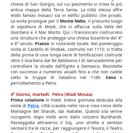
chiesa di San Giorgio, sul cui pavimento si trova la più
antica mappa della Terra Santa. La città stessa offre
molti famosi mosaici sia in edifici pubblici che privati.
La visita prosegue per il
Monte Nebo
, il presunto luogo
di sepoltura di Mosè, che si affaccia sulla Valle del
Giordano e il Mar Morto. Qui i Francescani costruirono
una struttura che protegge una chiesa bizantina del 4°
e 6° secolo.
Pranzo
in ristorante locale. Nel pomeriggio
visita al Castello di Shobak, costruito nel 1115; si tratta
della prima di una lunga serie di fortificazioni costruite
oltre il Giordano dal Re Baldovino I di Gerusalemme per
controllare la strada dall’Egitto a Damasco. Resistette
con successo a numerosi assalti fino a che non cadde
sotto le truppe di Saladino nel 1189.
Cena
e
pernottamento a Petra.
4° Giorno, martedì: Petra (Wadi Mousa)
Prima colazione
in hotel. Intera giornata dedicata alla
visita di
Petra
, città scavata nelle rocce rosa-rosse delle
Montagne del Sharah, dai Nabatei. Questo sito venne
riscoperto dopo molti anni dallo svizzero Burkhardt.
Passeggiata attraverso il Siq, uno stretto e ventoso
sentiero tra le rocce, per raggiungere il Tesoro, il Teatro