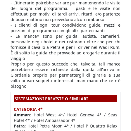
- L'itinerario potrebbe variare pur mantenendo le visite
dei luoghi del programma. I pasti e le visite non
effettuati per motivi di tardi arrivi, ritardi e/o partenze
di buon mattino non prevedono alcun rimborso
- I
clienti di ogni tour condividono guide, mezzi e
porzioni di programma con gli altri partecipanti
- Le mance* sono per guida, autista, camerieri,
personale negli hotel e nei ristoranti oltre che per chi
fornisce il cavallo a Petra e per il driver nel Wadi Rum.
È di solito la guida che provvede ad erogarle durante il
viaggio
Proprio per questo succede che, talvolta, tali mance
potrebbero essere richieste dalla guida all'arrivo in
Giordania proprio per permettergli di girarle a sua
volta ai vari soggetti interessati man mano che ce n'è
bisogno
SISTEMAZIONI PREVISTE O SIMILARI
CATEGORIA 4*
Amman
: Hotel West 4*/ Hotel Geneva 4* / Seas
Hotel 4* / Hotel Ambassador 4*
Petra:
Hotel
Petra Moon 4* / Hotel P Quattro Relax