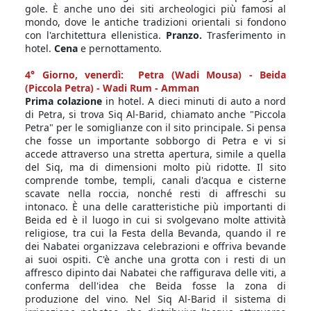
gole. È anche uno dei siti archeologici più famosi al
mondo, dove le antiche tradizioni orientali si fondono
con l'architettura ellenistica.
Pranzo.
Trasferimento in
hotel.
Cena
e pernottamento.
4° Giorno,
venerdì: Petra (Wadi Mousa) - Beida
(Piccola Petra) - Wadi Rum - Amman
Prima colazione
in hotel. A dieci minuti di auto a nord
di Petra, si trova Siq Al-Barid, chiamato anche "Piccola
Petra" per le somiglianze con il sito principale. Si pensa
che fosse un importante sobborgo di Petra e vi si
accede attraverso una stretta apertura, simile a quella
del Siq, ma di dimensioni molto più ridotte. Il sito
comprende tombe, templi, canali d'acqua e cisterne
scavate nella roccia, nonché resti di affreschi su
intonaco. È una delle caratteristiche più importanti di
Beida ed è il luogo in cui si svolgevano molte attività
religiose, tra cui la Festa della Bevanda, quando il re
dei Nabatei organizzava celebrazioni e offriva bevande
ai suoi ospiti. C'è anche una grotta con i resti di un
affresco dipinto dai Nabatei che raffigurava delle viti, a
conferma dell'idea che Beida fosse la zona di
produzione del vino. Nel Siq Al-Barid il sistema di