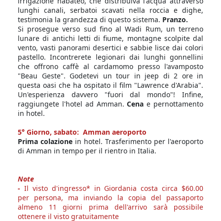
irrigazione nabateo, che distribuiva l'acqua attraverso
lunghi canali, serbatoi scavati nella roccia e dighe,
testimonia la grandezza di questo sistema.
Pranzo.
Si prosegue verso sud fino al Wadi Rum, un terreno
lunare di antichi letti di fiume, montagne scolpite dal
vento, vasti panorami desertici e sabbie lisce dai colori
pastello. Incontrerete legionari dai lunghi gonnellini
che offrono caffè al cardamomo presso l'avamposto
"Beau Geste". Godetevi un tour in jeep di 2 ore in
questa oasi che ha ospitato il film "Lawrence d'Arabia".
Un'esperienza davvero "fuori dal mondo"! Infine,
raggiungete l'hotel ad Amman.
Cena
e pernottamento
in hotel.
5° Giorno,
sabato: Amman aeroporto
Prima colazione
in hotel. Trasferimento per l'aeroporto
di Amman in tempo per il rientro in Italia.
Note
-
Il visto d'ingresso* in Giordania costa circa $60.00
per persona, ma inviando la copia del passaporto
almeno 11 giorni prima dell'arrivo sarà possibile
ottenere il visto gratuitamente