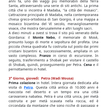
anni fa, uno dei viaggi più memorabili della Terra
Santa, attraversando una serie di siti antichi. La prima
città che si incontra è Madaba, "la città dei mosaici".
L'attrazione principale di Madaba, nella contemporanea
chiesa greco-ortodossa di San Giorgio, è una mappa a
mosaico bizantina del VI secolo, meravigliosamente
vivace, che mostra Gerusalemme e altri luoghi sacri.
A
dieci minuti a ovest si trova il sito più venerato della
Giordania: il
Monte Nebo
, il memoriale di Mosè,
presunto luogo di morte e sepoltura del profeta. Una
piccola chiesa quadrata fu costruita sul posto dai primi
cristiani bizantini e, successivamente, ampliata in un
vasto complesso.
Pranzo
in corso di escursione. In
seguito, trasferimento a Shobak per visitare il castello
di Shobak, quindi, proseguimento per Petra.
Cena
e il
pernottamento in hotel.
3° Giorno,
giovedì: Petra (Wadi Mousa)
Prima colazione
in hotel. Intera giornata dedicata alla
visita di
Petra
. Questa città antica di 10.000 anni è
nascosta nel deserto e un tempo era una città
carovaniera nabatea. Petra è una città unica, per metà
costruita e per metà scavata nella roccia, ed è
circondata da montagne che sono ricche di passaggi e