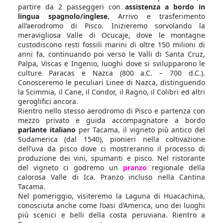
partire da 2 passeggeri con
assistenza a bordo in
lingua spagnolo/inglese.
Arrivo e trasferimento
all’aerodromo di Pisco. Inizieremo sorvolando la
meravigliosa Valle di Ocucaje, dove le montagne
custodiscono resti fossili marini di oltre 150 milioni di
anni fa, continuando poi verso le Valli di Santa Cruz,
Palpa, Viscas e Ingenio, luoghi dove si svilupparono le
culture Paracas e Nazca (800 a.C. – 700 d.C.).
Conosceremo le peculiari Linee di Nazca, distinguendo
la Scimmia, il Cane, il Condor, il Ragno, il Colibri ed altri
geroglifici ancora.
Rientro nello stesso aerodromo di Pisco e partenza con
mezzo privato e guida accompagnatore a bordo
parlante italiano
per Tacama, il vigneto più antico del
Sudamerica (dal 1540), pionieri nella coltivazione
dell’uva da pisco dove ci mostreranno il processo di
produzione dei vini, spumanti e pisco. Nel ristorante
del vigneto ci godremo un
pranzo
regionale della
calorosa Valle di Ica. Pranzo incluso nella Cantina
Tacama.
Nel pomeriggio, visiteremo la Laguna di Huacachina,
conosciuta anche come l’oasi d’America, uno dei luoghi
più scenici e belli della costa peruviana. Rientro a