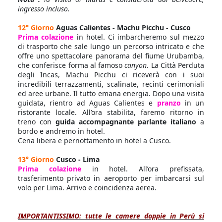
ingresso incluso.
12° Giorno
Aguas Calientes - Machu Picchu - Cusco
Prima colazione
in hotel. Ci imbarcheremo sul mezzo
di trasporto che sale lungo un percorso intricato e che
offre uno spettacolare panorama del fiume Urubamba,
che conferisce forma al famoso
canyon
. La Città Perduta
degli Incas, Machu Picchu ci riceverà con i suoi
incredibili terrazzamenti, scalinate, recinti cerimoniali
ed aree urbane. Il tutto emana energia. Dopo una visita
guidata, rientro ad Aguas Calientes e
pranzo
in un
ristorante locale. All’ora stabilita, faremo ritorno in
treno con
guida accompagnante parlante italiano
a
bordo e andremo in hotel.
Cena libera e pernottamento in hotel a Cusco.
13° Giorno
Cusco - Lima
Prima colazione
in hotel. All’ora prefissata,
trasferimento privato in aeroporto per imbarcarsi sul
volo per Lima. Arrivo e coincidenza aerea.
IMPORTANTISSIMO: tutte le camere doppie in Perù si