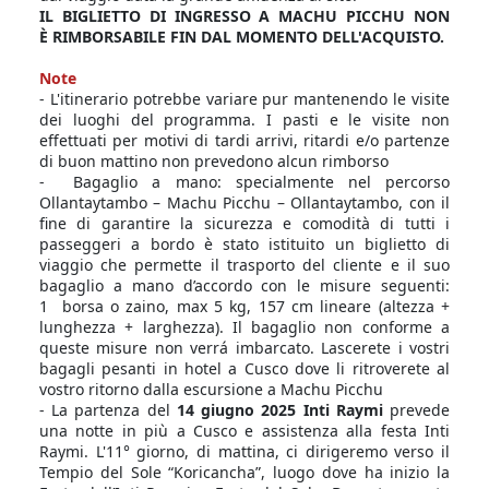
IL BIGLIETTO DI INGRESSO A MACHU PICCHU NON
È RIMBORSABILE FIN DAL MOMENTO DELL'ACQUISTO.
Note
- L'itinerario potrebbe variare pur mantenendo le visite
dei luoghi del programma. I pasti e le visite non
effettuati per motivi di tardi arrivi, ritardi e/o partenze
di buon mattino non prevedono alcun rimborso
- Bagaglio a mano: specialmente nel percorso
Ollantaytambo – Machu Picchu – Ollantaytambo, con il
fine di garantire la sicurezza e comodità di tutti i
passeggeri a bordo è stato istituito un biglietto di
viaggio che permette il trasporto del cliente e il suo
bagaglio a mano d’accordo con le misure seguenti:
1 borsa o zaino, max 5 kg, 157 cm lineare (altezza +
lunghezza + larghezza). Il bagaglio non conforme a
queste misure non verrá imbarcato. Lascerete i vostri
bagagli pesanti in hotel a Cusco dove li ritroverete al
vostro ritorno dalla escursione a Machu Picchu
- La partenza del
14 giugno 2025
Inti Raymi
prevede
una notte in più a Cusco e assistenza alla festa Inti
Raymi. L'11° giorno, di mattina, ci dirigeremo verso il
Tempio del Sole “Koricancha”, luogo dove ha inizio la