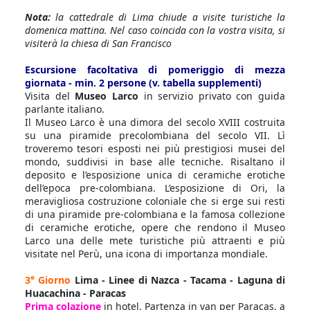
Nota:
la cattedrale di Lima chiude a visite turistiche la
domenica mattina. Nel caso coincida con la vostra visita, si
visiterà la chiesa di San Francisco
Escursione facoltativa di pomeriggio di mezza
giornata - min. 2 persone (v. tabella supplementi)
Visita del
Museo Larco
in servizio privato con guida
parlante italiano.
Il Museo Larco è una dimora del secolo XVIII costruita
su una piramide precolombiana del secolo VII. Lì
troveremo tesori esposti nei più prestigiosi musei del
mondo, suddivisi in base alle tecniche. Risaltano il
deposito e l’esposizione unica di ceramiche erotiche
dell’epoca pre-colombiana. L’esposizione di Ori, la
meravigliosa costruzione coloniale che si erge sui resti
di una piramide pre-colombiana e la famosa collezione
di ceramiche erotiche, opere che rendono il Museo
Larco una delle mete turistiche più attraenti e più
visitate nel Perù, una icona di importanza mondiale.
3° Giorno
Lima - Linee di Nazca - Tacama - Laguna di
Huacachina - Paracas
Prima colazione
in hotel. Partenza in van per Paracas, a