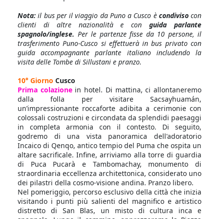
Nota:
il bus per il viaggio da Puno a Cusco è
condiviso
con
clienti di altre nazionalità e con
guida parlante
spagnolo/inglese.
Per le partenze fisse da 10 persone, il
trasferimento Puno-Cusco si effettuerà in bus privato con
guida accompagnante parlante italiano includendo la
visita delle Tombe di Sillustani e pranzo.
10° Giorno
Cusco
Prima colazione
in hotel. Di mattina, ci allontaneremo
dalla folla per visitare Sacsayhuamán,
un’impressionante roccaforte adibita a cerimonie con
colossali costruzioni e circondata da splendidi paesaggi
in completa armonia con il contesto. Di seguito,
godremo di una vista panoramica dell'adoratorio
Incaico di Qenqo, antico tempio del Puma che ospita un
altare sacrificale. Infine, arriviamo alla torre di guardia
di Puca Pucarà e Tambomachay, monumento di
straordinaria eccellenza architettonica, considerato uno
dei pilastri della cosmo-visione andina. Pranzo libero.
Nel pomeriggio, percorso esclusivo della città che inizia
visitando i punti più salienti del magnifico e artistico
distretto di San Blas, un misto di cultura inca e