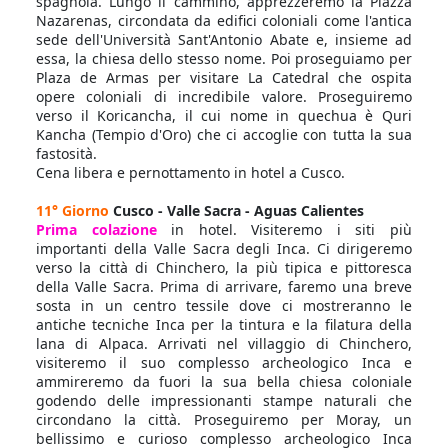
spagnola. Lungo il cammino, apprezzeremo la Piazza
Nazarenas, circondata da edifici coloniali come l'antica
sede dell'Università Sant'Antonio Abate e, insieme ad
essa, la chiesa dello stesso nome. Poi proseguiamo per
Plaza de Armas per visitare La Catedral che ospita
opere coloniali di incredibile valore. Proseguiremo
verso il Koricancha, il cui nome in quechua è Quri
Kancha (Tempio d'Oro) che ci accoglie con tutta la sua
fastosità.
Cena libera e pernottamento in hotel a Cusco.
11° Giorno
Cusco - Valle Sacra - Aguas Calientes
Prima colazione
in hotel. Visiteremo i siti più
importanti della Valle Sacra degli Inca. Ci dirigeremo
verso la città di Chinchero, la più tipica e pittoresca
della Valle Sacra. Prima di arrivare, faremo una breve
sosta in un centro tessile dove ci mostreranno le
antiche tecniche Inca per la tintura e la filatura della
lana di Alpaca. Arrivati nel villaggio di Chinchero,
visiteremo il suo complesso archeologico Inca e
ammireremo da fuori la sua bella chiesa coloniale
godendo delle impressionanti stampe naturali che
circondano la città. Proseguiremo per Moray, un
bellissimo e curioso complesso archeologico Inca