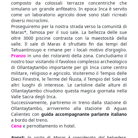
composto da colossali terrazze concentriche che
simulano un grande anfiteatro. In epoca Inca è servito
come un laboratorio agricolo dove sono stati ricreati
diversi microclimi.
Proseguiremo per la nostra strada verso la comunità di
Maras*, famosa per il suo sale. La bellezza delle sue
oltre 3000 piscine contrasta con la maestosità della
valle. Il sale di Maras è sfruttato fin dai tempi del
Tahuantinsuyo e rimane per i locali motivo d'orgoglio.
Pranzo
in uno dei ristoranti della zona. Concludiamo il
nostro tour visitando il favoloso complesso archeologico
di Ollantaytambo importante per gli Inca come centro
militare, religioso e agricolo. Visiteremo il Tempio delle
Dieci Finestre, le Terme del Ñusta, il Tempio del Sole ed
altri luoghi di interesse. Le cartoline dalle alture di
Ollantaytambo chiudono questa magica giornata nella
Valle Sacra degli Inca.
Successivamente, partiremo in treno dalla stazione di
Ollantaytambo, arriveremo alla stazione di Aguas
Calientes con
guida accompagnante parlante italiano
a bordo del treno.
Cena
e pernottamento in hotel.
Nota*:
la visita di Maras è considerata dal belvedere,