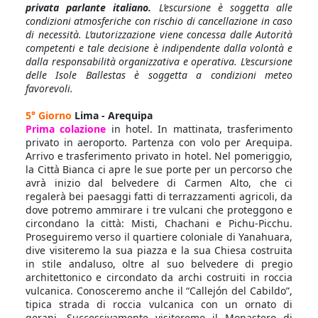
privata parlante italiano.
L’escursione è soggetta alle
condizioni atmosferiche con rischio di cancellazione in caso
di necessità. L’autorizzazione viene concessa dalle Autorità
competenti e tale decisione è indipendente dalla volontà e
dalla responsabilità organizzativa e operativa. L’escursione
delle Isole Ballestas è soggetta a condizioni meteo
favorevoli.
5° Giorno
Lima - Arequipa
Prima colazione
in hotel. In mattinata, trasferimento
privato in aeroporto. Partenza con volo per Arequipa.
Arrivo e trasferimento privato in hotel. Nel pomeriggio,
la Città Bianca ci apre le sue porte per un percorso che
avrà inizio dal belvedere di Carmen Alto, che ci
regalerà bei paesaggi fatti di terrazzamenti agricoli, da
dove potremo ammirare i tre vulcani che proteggono e
circondano la città: Misti, Chachani e Pichu-Picchu.
Proseguiremo verso il quartiere coloniale di Yanahuara,
dive visiteremo la sua piazza e la sua Chiesa costruita
in stile andaluso, oltre al suo belvedere di pregio
architettonico e circondato da archi costruiti in roccia
vulcanica. Conosceremo anche il “Callejón del Cabildo”,
tipica strada di roccia vulcanica con un ornato di
gerani. Successivamente visiteremo il Monastero di