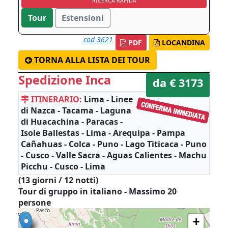
RICERCA RAPIDA
Tour
Estensioni
cod 3621
PDF
LOCANDINA
TORNA ALLA LISTA DEI TOUR
Spedizione Inca
da € 3173
ITINERARIO:
Lima - Linee
di Nazca - Tacama - Laguna
di Huacachina - Paracas -
Isole Ballestas - Lima - Arequipa - Pampa
Cañahuas - Colca - Puno - Lago Titicaca - Puno
- Cusco - Valle Sacra - Aguas Calientes - Machu
Picchu - Cusco - Lima
(13 giorni / 12 notti)
Tour di gruppo in italiano - Massimo 20
persone
+