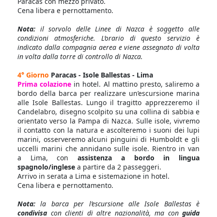
Paracas con mezzo privato.
Cena libera e pernottamento.
Nota:
il sorvolo delle Linee di Nazca è soggetto alle
condizioni atmosferiche. L’orario di questo servizio è
indicato dalla compagnia aerea e viene assegnato di volta
in volta dalla torre di controllo di Nazca.
4° Giorno
Paracas - Isole Ballestas - Lima
Prima colazione
in hotel. Al mattino presto, saliremo a
bordo della barca per realizzare un’escursione marina
alle Isole Ballestas. Lungo il tragitto apprezzeremo il
Candelabro, disegno scolpito su una collina di sabbia e
orientato verso la Pampa di Nazca. Sulle isole, vivremo
il contatto con la natura e ascolteremo i suoni dei lupi
marini, osserveremo alcuni pinguini di Humboldt e gli
uccelli marini che annidano sulle isole. Rientro in van
a Lima, con
assistenza a bordo in lingua
spagnolo/inglese
a partire da 2 passeggeri.
Arrivo in serata a Lima e sistemazione in hotel.
Cena libera e pernottamento.
Nota:
la barca per l’escursione alle Isole Ballestas è
condivisa
con clienti di altre nazionalità, ma con
guida