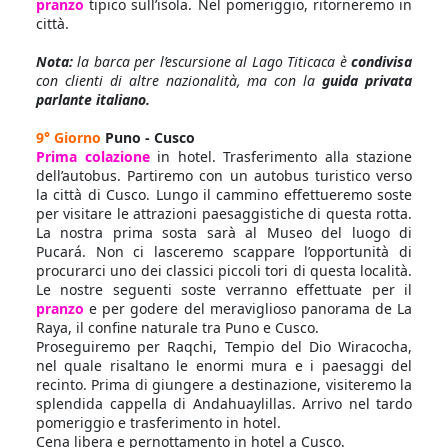
pranzo
tipico sull’isola. Nel pomeriggio, ritorneremo in
città.
Nota:
la barca per l’escursione al Lago Titicaca è
condivisa
con clienti di altre nazionalità, ma con la
guida privata
parlante italiano.
9° Giorno
Puno - Cusco
Prima colazione
in hotel. Trasferimento alla stazione
dell’autobus. Partiremo con un autobus turistico verso
la città di Cusco. Lungo il cammino effettueremo soste
per visitare le attrazioni paesaggistiche di questa rotta.
La nostra prima sosta sarà al Museo del luogo di
Pucará. Non ci lasceremo scappare l’opportunità di
procurarci uno dei classici piccoli tori di questa località.
Le nostre seguenti soste verranno effettuate per il
pranzo
e per godere del meraviglioso panorama de La
Raya, il confine naturale tra Puno e Cusco.
Proseguiremo per Raqchi, Tempio del Dio Wiracocha,
nel quale risaltano le enormi mura e i paesaggi del
recinto. Prima di giungere a destinazione, visiteremo la
splendida cappella di Andahuaylillas. Arrivo nel tardo
pomeriggio e trasferimento in hotel.
Cena libera e pernottamento in hotel a Cusco.