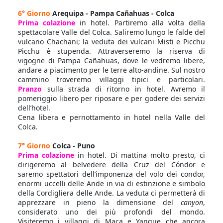
6° Giorno
Arequipa - Pampa Cañahuas - Colca
Prima colazione
in hotel. Partiremo alla volta della
spettacolare Valle del Colca. Saliremo lungo le falde del
vulcano Chachani; la veduta dei vulcani Misti e Picchu
Picchu è stupenda. Attraverseremo la riserva di
vigogne di Pampa Cañahuas, dove le vedremo libere,
andare a piacimento per le terre alto-andine. Sul nostro
cammino troveremo villaggi tipici e particolari.
Pranzo
sulla strada di ritorno in hotel. Avremo il
pomeriggio libero per riposare e per godere dei servizi
dell’hotel.
Cena libera e pernottamento in hotel nella Valle del
Colca.
7° Giorno
Colca - Puno
Prima colazione
in hotel. Di mattina molto presto, ci
dirigeremo al belvedere della Cruz del Cóndor e
saremo spettatori dell’imponenza del volo dei condor,
enormi uccelli delle Ande in via di estinzione e simbolo
della Cordigliera delle Ande. La veduta ci permetterà di
apprezzare in pieno la dimensione del
canyon
,
considerato uno dei più profondi del mondo.
Visiteremo i villaggi di Maca e Yanque che ancora