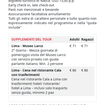
Biglietto turistico di Nasca: USD 15,00 p.p.
Early check-in, late check-out
Pasti non menzionati e bevande
Assicurazione facoltativa annullamento
Tutti gli extra di carattere personale e tutto quanto non
espressamente indicato nel programma e nella "quota
include"
SUPPLEMENTI DEL TOUR
Adulti
Ragazzi
Lima - Museo Larco
€ 71
€ 71
2° Giorno - Mezza giornata di
pomeriggio visita del Museo Larco
con servizio privato con guida
parlante italiano. Min. 2 persone
Lima - Cena nel ristorante Cala
€ 86
€ 86
con trasferimenti
Cena nel ristorante Cala a Lima con
trasferimenti hotel/ ristorante/
hotel a Lima – inclusi solo trasporto
senza guida, minimo 2 pax