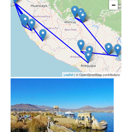
−
Leaflet
| © OpenStreetMap contributors