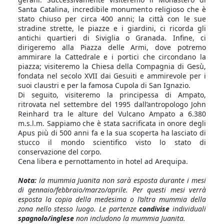
Santa Catalina, incredibile monumento religioso che è
stato chiuso per circa 400 anni; la città con le sue
stradine strette, le piazze e i giardini, ci ricorda gli
antichi quartieri di Siviglia o Granada. Infine, ci
dirigeremo alla Piazza delle Armi, dove potremo
ammirare la Cattedrale e i portici che circondano la
piazza; visiteremo la Chiesa della Compagnia di Gesù,
fondata nel secolo XVII dai Gesuiti e ammirevole per i
suoi claustri e per la famosa Cupola di San Ignazio.
Di seguito, visiteremo la principessa di Ampato,
ritrovata nel settembre del 1995 dall’antropologo John
Reinhard tra le alture del Vulcano Ampato a 6.380
m.s.l.m. Sappiamo che è stata sacrificata in onore degli
Apus più di 500 anni fa e la sua scoperta ha lasciato di
stucco il mondo scientifico visto lo stato di
conservazione del corpo.
Cena libera e pernottamento in hotel ad Arequipa.
Nota:
la mummia Juanita non sarà esposta durante i mesi
di gennaio/febbraio/marzo/aprile. Per questi mesi verrà
esposta la copia della medesima o l’altra mummia della
zona nello stesso luogo. Le partenze
condivise
individuali
spagnolo/inglese
non includono la mummia Juanita.