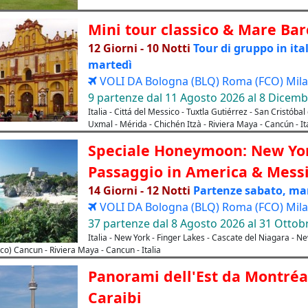
Mini tour classico & Mare Ba
12 Giorni - 10 Notti
Tour di gruppo in ita
martedì
VOLI DA Bologna (BLQ) Roma (FCO) Milan
9 partenze dal 11 Agosto 2026 al 8 Dicem
Italia - Cittá del Messico - Tuxtla Gutiérrez - San Cristó
Uxmal - Mérida - Chichén Itzà - Riviera Maya - Cancún - It
Speciale Honeymoon: New Yor
Passaggio in America & Mess
14 Giorni - 12 Notti
Partenze sabato, mar
VOLI DA Bologna (BLQ) Roma (FCO) Mila
37 partenze dal 8 Agosto 2026 al 31 Ottob
Italia - New York - Finger Lakes - Cascate del Niagara - N
co) Cancun - Riviera Maya - Cancun - Italia
Panorami dell'Est da Montréa
Caraibi