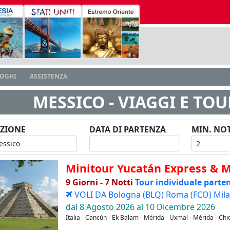
LOGHI
ASSISTENZA
MESSICO - VIAGGI E TO
ZIONE
DATA DI PARTENZA
MIN. NOT
Minitour Yucatán Express & 
9 Giorni - 7 Notti
Tour individuale parten
VOLI DA Bologna (BLQ) Roma (FCO) Mila
dal 8 Agosto 2026 al 10 Dicembre 2026
Italia - Cancún - Ek Balam - Mérida - Uxmal - Mérida - Chic