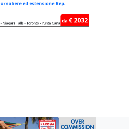
iornaliere ed estensione Rep.
€ 2032
da
 - Niagara Falls - Toronto - Punta Cana o Riviera Maya