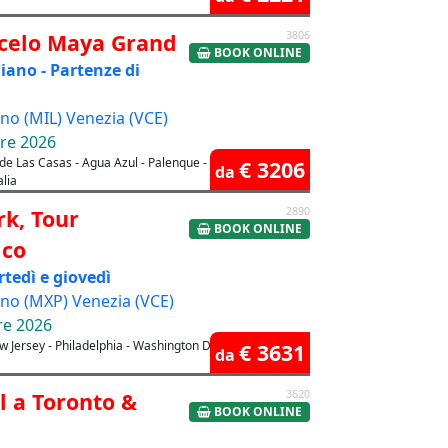
rcelo Maya Grand
3806
BOOK ONLINE
liano - Partenze di
o (MIL) Venezia (VCE)
bre 2026
bal de Las Casas - Agua Azul - Palenque - Campeche -
€ 3206
da
alia
k, Tour
2890
BOOK ONLINE
ico
tedì e giovedì
no (MXP) Venezia (VCE)
re 2026
ew Jersey - Philadelphia - Washington D.C. - New York
€ 3631
da
l a Toronto &
3620
BOOK ONLINE