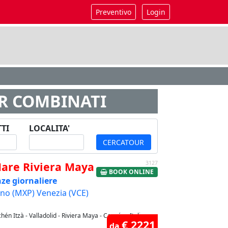
Preventivo
Login
UR COMBINATI
TI
LOCALITA'
CERCATOUR
Mare Riviera Maya
3127
BOOK ONLINE
ze giornaliere
no (MXP) Venezia (VCE)
hén Itzà - Valladolid - Riviera Maya - Cancún - Italia
€ 2221
da