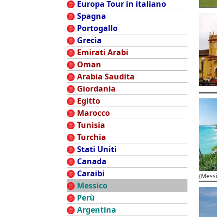
Europa Tour in italiano
Spagna
Portogallo
Grecia
Emirati Arabi
Oman
Arabia Saudita
Giordania
Egitto
Marocco
Tunisia
Turchia
Stati Uniti
Canada
Caraibi
(Messi
Messico
Perù
Argentina