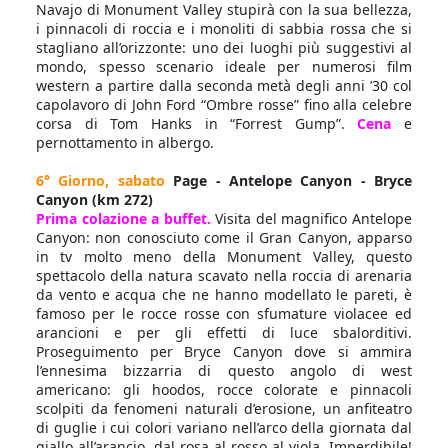
Navajo di Monument Valley stupirà con la sua bellezza,
i pinnacoli di roccia e i monoliti di sabbia rossa che si
stagliano all’orizzonte: uno dei luoghi più suggestivi al
mondo, spesso scenario ideale per numerosi film
western a partire dalla seconda metà degli anni ’30 col
capolavoro di John Ford “Ombre rosse” fino alla celebre
corsa di Tom Hanks in “Forrest Gump”.
Cena
e
pernottamento in albergo.
6° Giorno, sabato
Page - Antelope Canyon - Bryce
Canyon (km 272)
Prima colazione a buffet.
Visita del magnifico Antelope
Canyon: non conosciuto come il Gran Canyon, apparso
in tv molto meno della Monument Valley, questo
spettacolo della natura scavato nella roccia di arenaria
da vento e acqua che ne hanno modellato le pareti, è
famoso per le rocce rosse con sfumature violacee ed
arancioni e per gli effetti di luce sbalorditivi.
Proseguimento per Bryce Canyon dove si ammira
l’ennesima bizzarria di questo angolo di west
americano: gli hoodos, rocce colorate e pinnacoli
scolpiti da fenomeni naturali d’erosione, un anfiteatro
di guglie i cui colori variano nell’arco della giornata dal
giallo all’arancio, dal rosa al rosso al viola. Imperdibile!