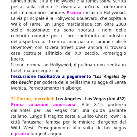
famoso della città è Hollywood e la famosissima scritta
posta sulla collina è diventata un’icona rientrando
nell’immaginario comune.
Pranzo
incluso a Hollywood.
La via principale è la Hollywood Boulevard, che ospita la
Walk of Fame, un lungo marciapiede con oltre 2000
stelle incastonate: qui sono riportati i nomi delle
celebrità onorate per il loro contributo all’industria
dello spettacolo. Il centro finanziario e commerciale è
Downtown con Olvera Street dove ancora si trovano
case costruite all’inizio del XIX secolo. Pomeriggio
libero.
Il tour termina ad Hollywood; il pullman non rientra in
hotel, ma prosegue con
l'escursione facoltativa a pagamento
“Los Angeles by
the beach”
per godere delle bellissime spiagge di Santa
Monica. Pernottamento in albergo.
3° Giorno, mercoledì
Los Angeles - Las Vegas (km 432)
Prima colazione americana.
Alle 8.15 partenza
dall'hotel per Las Vegas con una guida parlante
Italiano. Lungo il tragitto sosta a Calico Ghost Town: la
città fantasma; famosa per le miniere d'argento del
Wild West. Proseguimento alla volta di Las Vegas
e
pranzo
lungo il viaggio.