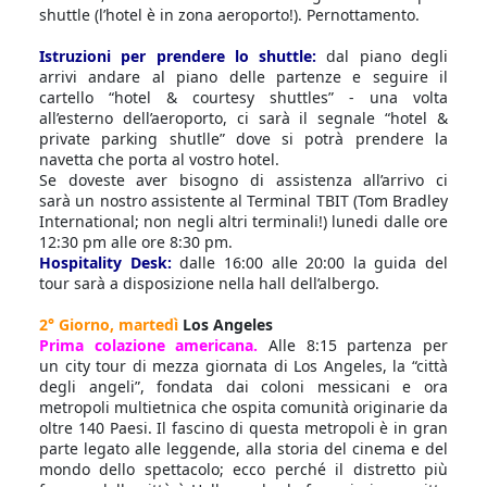
shuttle (l’hotel è in zona aeroporto!). Pernottamento.
Istruzioni per prendere lo shuttle:
dal piano degli
arrivi andare al piano delle partenze e seguire il
cartello “hotel & courtesy shuttles” - una volta
all’esterno dell’aeroporto, ci sarà il segnale “hotel &
private parking shutlle” dove si potrà prendere la
navetta che porta al vostro hotel.
Se doveste aver bisogno di assistenza all’arrivo ci
sarà un nostro assistente al Terminal TBIT (Tom Bradley
International; non negli altri terminali!) lunedi dalle ore
12:30 pm alle ore 8:30 pm.
Hospitality Desk:
dalle 16:00 alle 20:00 la guida del
tour sarà a disposizione nella hall dell’albergo.
2° Giorno, martedì
Los Angeles
Prima colazione americana.
Alle 8:15 partenza per
un city tour di mezza giornata di Los Angeles, la “città
degli angeli”, fondata dai coloni messicani e ora
metropoli multietnica che ospita comunità originarie da
oltre 140 Paesi. Il fascino di questa metropoli è in gran
parte legato alle leggende, alla storia del cinema e del
mondo dello spettacolo; ecco perché il distretto più