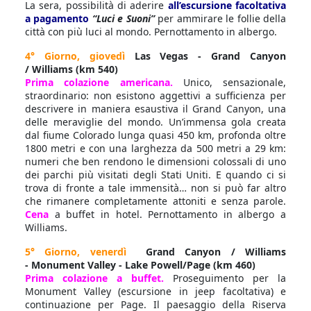
La sera, possibilità di aderire
all’escursione facoltativa
a pagamento
“Luci e Suoni”
per ammirare le follie della
città con più luci al mondo. Pernottamento in albergo.
4° Giorno, giovedì
Las Vegas - Grand Canyon
/ Williams (km 540)
Prima colazione americana.
Unico, sensazionale,
straordinario: non esistono aggettivi a sufficienza per
descrivere in maniera esaustiva il Grand Canyon, una
delle meraviglie del mondo. Un’immensa gola creata
dal fiume Colorado lunga quasi 450 km, profonda oltre
1800 metri e con una larghezza da 500 metri a 29 km:
numeri che ben rendono le dimensioni colossali di uno
dei parchi più visitati degli Stati Uniti. E quando ci si
trova di fronte a tale immensità… non si può far altro
che rimanere completamente attoniti e senza parole.
Cena
a buffet in hotel. Pernottamento in albergo a
Williams.
5° Giorno, venerdì
Grand Canyon / Williams
- Monument Valley - Lake Powell/Page (km 460)
Prima colazione a buffet.
Proseguimento per la
Monument Valley (escursione in jeep facoltativa) e
continuazione per Page. Il paesaggio della Riserva