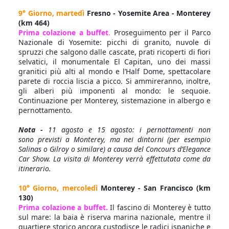
9° Giorno, martedì
Fresno - Yosemite Area - Monterey
(km 464)
Prima colazione a buffet
.
Proseguimento per il Parco
Nazionale di Yosemite: picchi di granito, nuvole di
spruzzi che salgono dalle cascate, prati ricoperti di fiori
selvatici, il monumentale El Capitan, uno dei massi
granitici più alti al mondo e l’Half Dome, spettacolare
parete di roccia liscia a picco. Si ammireranno, inoltre,
gli alberi più imponenti al mondo: le sequoie.
Continuazione per Monterey, sistemazione in albergo e
pernottamento.
Nota -
11 agosto e 15 agosto: i pernottamenti non
sono previsti a Monterey, ma nei dintorni (per esempio
Salinas o Gilroy o similare) a causa del Concours d’Elegance
Car Show. La visita di Monterey verrà effettutata come da
itinerario.
10° Giorno, mercoledì
Monterey - San Francisco (km
130)
Prima colazione a buffet.
Il fascino di Monterey è tutto
sul mare: la baia è riserva marina nazionale, mentre il
quartiere storico ancora custodisce le radici ispaniche e