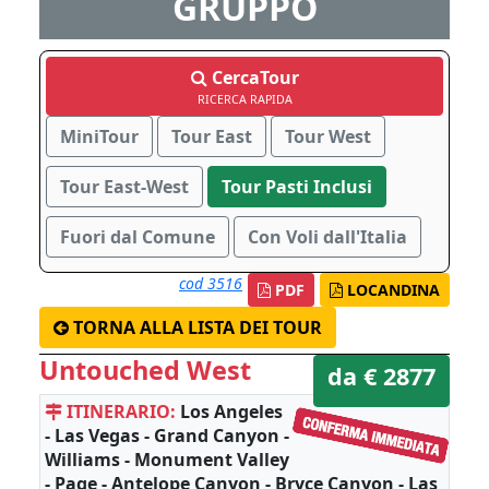
GRUPPO
CercaTour
RICERCA RAPIDA
MiniTour
Tour East
Tour West
Tour East-West
Tour Pasti Inclusi
Fuori dal Comune
Con Voli dall'Italia
cod 3516
PDF
LOCANDINA
TORNA ALLA LISTA DEI TOUR
Untouched West
da € 2877
ITINERARIO:
Los Angeles
- Las Vegas - Grand Canyon -
Williams - Monument Valley
- Page - Antelope Canyon - Bryce Canyon - Las