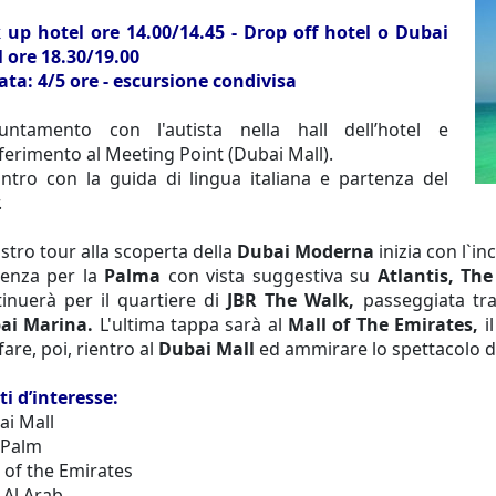
k up hotel ore 14.00/14.45 - Drop off hotel o Dubai
 ore 18.30/19.00
ta: 4/5 ore - escursione condivisa
untamento con l'autista nella hall dell’hotel e
ferimento al Meeting Point (Dubai Mall).
ntro con la guida di lingua italiana e partenza del
.
ostro tour alla scoperta della
Dubai Moderna
inizia con l`in
tenza per la
Palma
con vista suggestiva su
Atlantis, Th
inuerà per il quartiere di
JBR The Walk,
passeggiata tra 
ai Marina.
L'ultima tappa sarà al
Mall of The Emirates,
i
fare, poi, rientro al
Dubai Mall
ed ammirare lo spettacolo
d
i d’interesse:
ai Mall
 Palm
 of the Emirates
 Al Arab