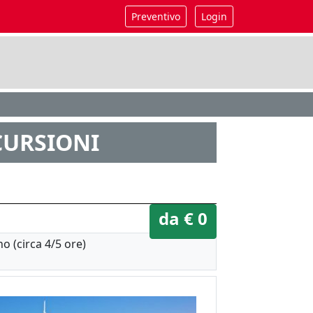
Preventivo
Login
SCURSIONI
da € 0
o (circa 4/5 ore)