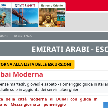
LOGHI
ASSISTENZA
EMIRATI ARABI - E
TORNA ALLA LISTA DELLE ESCURSIONI
bai Moderna
enze martedì', giovedì e sabato - Pomeriggio guida in italian
ibile solo in aggiunta dei servizi alberghieri
ita della città moderna di Dubai con guida in
liano - Mezza giornata - pomeriggio