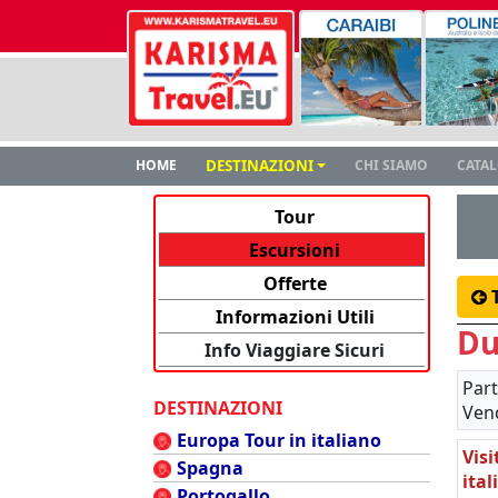
HOME
DESTINAZIONI
CHI SIAMO
CATA
Tour
Escursioni
Offerte
Informazioni Utili
Du
Info Viaggiare Sicuri
Part
DESTINAZIONI
Vend
Europa Tour in italiano
Vis
Spagna
ita
Portogallo