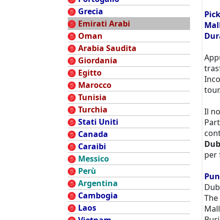
Grecia
Pic
Emirati Arabi
Mall
Oman
Dura
Arabia Saudita
App
Giordania
tras
Egitto
Inco
Marocco
tour
Tunisia
Turchia
Il n
Stati Uniti
Par
cont
Canada
Dub
Caraibi
per 
Messico
Perù
Punt
Argentina
Dub
Cambogia
The
Laos
Mall
Burj