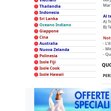
Vietnam
Mar
Thailandia
Indonesia
Al t
Sri Lanka
A) T
Oceano Indiano
B) T
Giappone
Cina
Not
Australia
- L'
- M
Nuova Zelanda
- Qu
Polinesia
Isole Fiji
QUO
Isole Cook
Isole Hawaii
PER