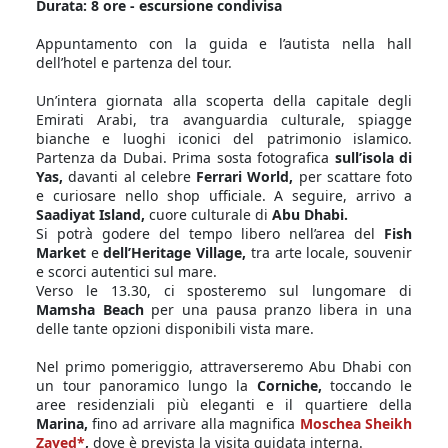
Durata: 8 ore - escursione condivisa
Appuntamento con la guida e l’autista nella hall
dell’hotel e partenza del tour.
Un’intera giornata alla scoperta della capitale degli
Emirati Arabi, tra avanguardia culturale, spiagge
bianche e luoghi iconici del patrimonio islamico.
Partenza da Dubai. Prima sosta fotografica
sull’isola di
Yas,
davanti al celebre
Ferrari World,
per scattare foto
e curiosare nello shop ufficiale. A seguire, arrivo a
Saadiyat Island,
cuore culturale di
Abu Dhabi.
Si potrà godere del tempo libero nell’area del
Fish
Market
e
dell’Heritage Village,
tra arte locale, souvenir
e scorci autentici sul mare.
Verso le 13.30, ci sposteremo sul lungomare di
Mamsha Beach
per una pausa pranzo libera in una
delle tante opzioni disponibili vista mare.
Nel primo pomeriggio, attraverseremo Abu Dhabi con
un tour panoramico lungo la
Corniche,
toccando le
aree residenziali più eleganti e il quartiere della
Marina,
fino ad arrivare alla magnifica
Moschea Sheikh
Zayed*
,
dove è prevista la visita guidata interna.