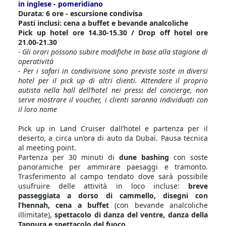
in inglese - pomeridiano
Durata: 6 ore - escursione condivisa
Pasti inclusi: cena a buffet e bevande analcoliche
Pick up hotel ore 14.30-15.30 / Drop off hotel ore
21.00-21.30
- Gli orari possono subire modifiche in base alla stagione di
operatività
- Per i safari in condivisione sono previste soste in diversi
hotel per il pick up di altri clienti. Attendere il proprio
autista nella hall dell’hotel nei pressi del concierge, non
serve mostrare il voucher, i clienti saranno individuati con
il loro nome
Pick up in Land Cruiser dall’hotel e partenza per il
deserto, a circa un’ora di auto da Dubai. Pausa tecnica
al meeting point.
Partenza per 30 minuti di
dune bashing
con soste
panoramiche per ammirare paesaggi e tramonto.
Trasferimento al campo tendato dove sarà possibile
usufruire delle attività in loco incluse:
breve
passeggiata a dorso di cammello, disegni con
l’hennah, cena a buffet
(con bevande analcoliche
illimitate),
spettacolo di danza del ventre, danza della
Tannura e spettacolo del fuoco.