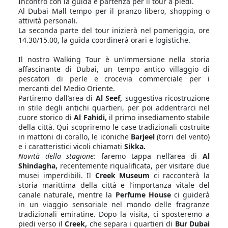
Incontro con la guida e partenza per il tour a piedi.
Al Dubai Mall tempo per il pranzo libero, shopping o
attività personali.
La seconda parte del tour inizierà nel pomeriggio, ore
14.30/15.00, la guida coordinerà orari e logistiche.
Il nostro Walking Tour è un’immersione nella storia
affascinante di Dubai, un tempo antico villaggio di
pescatori di perle e crocevia commerciale per i
mercanti del Medio Oriente.
Partiremo dall’area di
Al Seef,
suggestiva ricostruzione
in stile degli antichi quartieri, per poi addentrarci nel
cuore storico di
Al Fahidi,
il primo insediamento stabile
della città. Qui scopriremo le case tradizionali costruite
in mattoni di corallo, le iconiche
Barjeel
(torri del vento)
e i caratteristici vicoli chiamati
Sikka.
Novità della stagione:
faremo tappa nell’area di
Al
Shindagha,
recentemente riqualificata, per visitare due
musei imperdibili. Il
Creek Museum
ci racconterà la
storia marittima della città e l’importanza vitale del
canale naturale, mentre la
Perfume House
ci guiderà
in un viaggio sensoriale nel mondo delle fragranze
tradizionali emiratine. Dopo la visita, ci sposteremo a
piedi verso il
Creek,
che separa i quartieri di
Bur Dubai