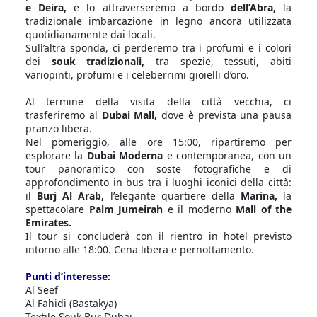
e Deira,
e lo attraverseremo a bordo
dell’Abra,
la
tradizionale imbarcazione in legno ancora utilizzata
quotidianamente dai locali.
Sull’altra sponda, ci perderemo tra i profumi e i colori
dei
souk tradizionali,
tra spezie, tessuti, abiti
variopinti, profumi e i celeberrimi gioielli d’oro.
Al termine della visita della città vecchia, ci
trasferiremo al
Dubai Mall,
dove è prevista una pausa
pranzo libera.
Nel pomeriggio, alle ore 15:00, ripartiremo per
esplorare la
Dubai Moderna
e contemporanea, con un
tour panoramico con soste fotografiche e di
approfondimento in bus tra i luoghi iconici della città:
il
Burj Al Arab,
l’elegante quartiere della
Marina,
la
spettacolare
Palm Jumeirah
e il moderno
Mall of the
Emirates.
Il tour si concluderà con il rientro in hotel previsto
intorno alle 18:00. Cena libera e pernottamento.
Punti d’interesse:
Al Seef
Al Fahidi (Bastakya)
Textile Souk Bur Dubai