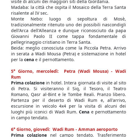
visite di alcuni dei maggiori siti della Giordania.
Madaba: la città che ospita il Mosaico della Terra Santa
risalente al IV sec.
Monte Nebo: luogo di sepoltura di Mosè,
tradizionalmente ritenuto uno dei possibili nascondigli
dell'Arca dell'Alleanza e dunque riconosciuto da papa
Giovanni Paolo II come tappa fondamentale di
pellegrinaggio cristiano in Terra Santa.
Beida: meglio conosciuta come la Piccola Petra. Arrivo
in serata a Wadi Mousa (Petra) e sistemazione in hotel
per la
cena
e il pernottamento.
5° Giorno, mercoledì: Petra (Wadi Mousa) - Wadi
Rum
Prima colazione
in hotel. Intera giornata di visite al sito
di Petra. Si visiteranno il Siq, il Tesoro, il Teatro
Romano, Qasr al-Bint e le Tombe Reali. Pranzo libero.
Partenza per il deserto di Wadi Rum e, all'arrivo,
escursione in veicolo 4x4 per la visita di alcuni dei
luoghi più iconici di Wadi Rum.
Cena
e pernottamento
in campo tendato.
6° Giorno, giovedì: Wadi Rum - Amman aeroporto
Prima colazione
nel campo tendato. Trasferimento