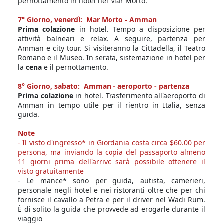
pernottamento in hotel nel Mar Morto.
7° Giorno, venerdì: Mar Morto - Amman
Prima colazione
in hotel. Tempo a disposizione per
attività balneari e relax. A seguire, partenza per
Amman e city tour. Si visiteranno la Cittadella, il Teatro
Romano e il Museo. In serata, sistemazione in hotel per
la
cena
e il pernottamento.
8° Giorno, sabato: Amman - aeroporto - partenza
Prima colazione
in hotel. Trasferimento all'aeroporto di
Amman in tempo utile per il rientro in Italia, senza
guida.
Note
- Il visto d'ingresso* in Giordania costa circa $60.00 per
persona, ma inviando la copia del passaporto almeno
11 giorni prima dell'arrivo sarà possibile ottenere il
visto gratuitamente
- Le mance* sono per guida, autista, camerieri,
personale negli hotel e nei ristoranti oltre che per chi
fornisce il cavallo a Petra e per il driver nel Wadi Rum.
È di solito la guida che provvede ad erogarle durante il
viaggio