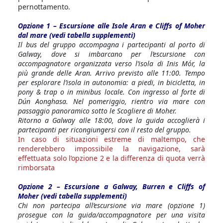
pernottamento.
Opzione 1 – Escursione alle Isole Aran e Cliffs of Moher
dal mare (vedi tabella supplementi)
Il bus del gruppo accompagna i partecipanti al porto di
Galway, dove si imbarcano per l’escursione con
accompagnatore organizzata verso l’isola di Inis Mór, la
più grande delle Aran. Arrivo previsto alle 11:00. Tempo
per esplorare l’isola in autonomia: a piedi, in bicicletta, in
pony & trap o in minibus locale. Con ingresso al forte di
Dún Aonghasa. Nel pomeriggio, rientro via mare con
passaggio panoramico sotto le Scogliere di Moher.
Ritorno a Galway alle 18:00, dove la guida accoglierà i
partecipanti per ricongiungersi con il resto del gruppo.
In caso di situazioni estreme di maltempo, che
renderebbero impossibile la navigazione, sarà
effettuata solo l’opzione 2 e la differenza di quota verrà
rimborsata
Opzione 2 – Escursione a Galway, Burren e Cliffs of
Moher (vedi tabella supplementi)
Chi non partecipa all’escursione via mare (opzione 1)
prosegue con la guida/accompagnatore per una visita