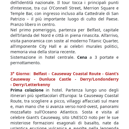
dell’identità nazionale. Il tour tocca i principali punti
d’interesse, tra cui O’Connell Street, Merrion Square e
Temple Bar, con ingresso incluso alla Cattedrale di San
Patrizio – il più importante luogo di culto del Paese.
Pranzo libero in centro.
Nel primo pomeriggio, partenza per Belfast, capitale
dell’Irlanda del Nord e città in piena rinascita. All’arrivo,
visita panoramica con soste al moderno Titanic Quarter,
all’imponente City Hall e ai celebri murales politici,
memoria viva della storia recente.
Sistemazione in hotel centrale.
Cena
a 3 portate e
pernottamento.
3° Giorno: Belfast - Causeway Coastal Route - Giant’s
Causeway - Dunluce Castle - Derry/Londonderry
- Derry/Letterkenny
Prima colazione
in hotel. Partenza lungo uno degli
itinerari più spettacolari d’Europa: la Causeway Coastal
Route, tra scogliere a picco, villaggi affacciati sul mare
e, man mano che si avanza verso nord-ovest, panorami
mozzafiato sull’Oceano Atlantico. Sosta e visita al
celebre Giant’s Causeway, sito UNESCO noto per le sue
misteriose formazioni esagonali di basalto, nate da
un’antica eruzione vulcanica e avvolte nella leggenda