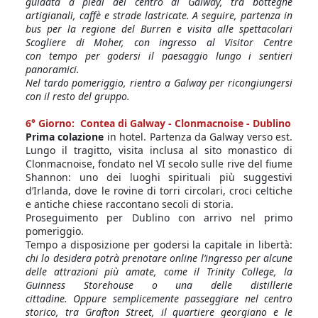
guidata a piedi del centro di Galway, tra botteghe
artigianali, caffè e strade lastricate. A seguire, partenza in
bus per la regione del Burren e visita alle spettacolari
Scogliere di Moher, con ingresso al Visitor Centre
con tempo per godersi il paesaggio lungo i sentieri
panoramici.
Nel tardo pomeriggio, rientro a Galway per ricongiungersi
con il resto del gruppo.
6° Giorno: Contea di Galway - Clonmacnoise - Dublino
Prima colazione
in hotel. Partenza da Galway verso est.
Lungo il tragitto, visita inclusa al sito monastico di
Clonmacnoise, fondato nel VI secolo sulle rive del fiume
Shannon: uno dei luoghi spirituali più suggestivi
d’Irlanda, dove le rovine di torri circolari, croci celtiche
e antiche chiese raccontano secoli di storia.
Proseguimento per Dublino con arrivo nel primo
pomeriggio.
Tempo a disposizione per godersi la capitale in libertà:
chi lo desidera potrà prenotare online l’ingresso per alcune
delle attrazioni più amate, come il Trinity College, la
Guinness Storehouse o una delle distillerie
cittadine. Oppure semplicemente passeggiare nel centro
storico, tra Grafton Street, il quartiere georgiano e le