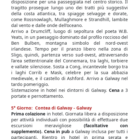
disposizione per una passeggiata nel centro storico. Il
tragitto prosegue lungo uno dei tratti più suggestivi
della costa atlantica, tra spiagge selvagge e dorate,
come Rossnowlagh, Mullaghmore e Strandhill, lambite
dal vento e dalle onde dell’oceano.
Arrivo a Drumcliff, luogo di sepoltura del poeta W.B.
Yeats, in un paesaggio dominato dal profilo roccioso del
Ben Bulben, montagna simbolo del nord-ovest
irlandese. Tempo per il pranzo libero nella zona di
Sligo, quindi, partenza verso sud-ovest, attraversando
l’area settentrionale del Connemara, tra laghi, torbiere
e vallate silenziose. Sosta a Cong, incantevole borgo tra
i laghi Corrib e Mask, celebre per la sua abbazia
medievale, e il castello di Ashford. Arrivo a Galway nel
tardo pomeriggio.
Sistemazione in hotel nei dintorni di Galway.
Cena
a 3
portate e pernottamento.
5° Giorno: Contea di Galway - Galway
Prima colazione
in hotel. Giornata libera a disposizione
per attività individuali con possibilità di effettuare due
escursioni meravigliose
(facoltative con
supplemento). Cena in pub
a Galway inclusa per tutti i
partecipanti. Rientro in hotel in prima serata e