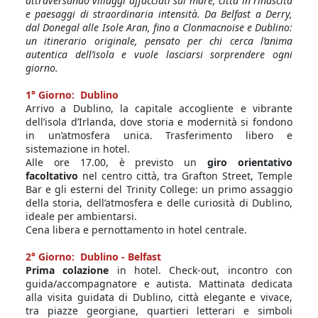
attraversando villaggi affacciati sul mare, città in rinascita
e paesaggi di straordinaria intensità. Da Belfast a Derry,
dal Donegal alle Isole Aran, fino a Clonmacnoise e Dublino:
un itinerario originale, pensato per chi cerca l’anima
autentica dell’isola e vuole lasciarsi sorprendere ogni
giorno.
1° Giorno: Dublino
Arrivo a Dublino, la capitale accogliente e vibrante
dell’isola d’Irlanda, dove storia e modernità si fondono
in un’atmosfera unica. Trasferimento libero e
sistemazione in hotel.
Alle ore 17.00, è previsto un
giro orientativo
facoltativo
nel centro città, tra Grafton Street, Temple
Bar e gli esterni del Trinity College: un primo assaggio
della storia, dell’atmosfera e delle curiosità di Dublino,
ideale per ambientarsi.
Cena libera e pernottamento in hotel centrale.
2° Giorno: Dublino - Belfast
Prima colazione
in hotel. Check-out, incontro con
guida/accompagnatore e autista. Mattinata dedicata
alla visita guidata di Dublino, città elegante e vivace,
tra piazze georgiane, quartieri letterari e simboli