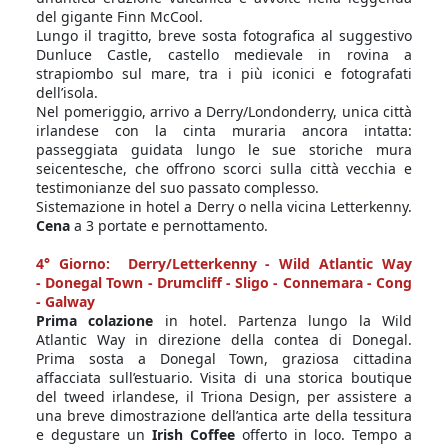
del gigante Finn McCool.
Lungo il tragitto, breve sosta fotografica al suggestivo
Dunluce Castle, castello medievale in rovina a
strapiombo sul mare, tra i più iconici e fotografati
dell’isola.
Nel pomeriggio, arrivo a Derry/Londonderry, unica città
irlandese con la cinta muraria ancora intatta:
passeggiata guidata lungo le sue storiche mura
seicentesche, che offrono scorci sulla città vecchia e
testimonianze del suo passato complesso.
Sistemazione in hotel a Derry o nella vicina Letterkenny.
Cena
a 3 portate e pernottamento.
4° Giorno: Derry/Letterkenny - Wild Atlantic Way
- Donegal Town - Drumcliff - Sligo - Connemara - Cong
- Galway
Prima colazione
in hotel. Partenza lungo la Wild
Atlantic Way in direzione della contea di Donegal.
Prima sosta a Donegal Town, graziosa cittadina
affacciata sull’estuario. Visita di una storica boutique
del tweed irlandese, il Triona Design, per assistere a
una breve dimostrazione dell’antica arte della tessitura
e degustare un
Irish Coffee
offerto in loco. Tempo a