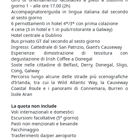
giorno 1 – alle ore 17.00 (2h)
Accompagnatore/guida in lingua italiana dal secondo
al sesto giorno
6 pernottamenti in hotel 4*/3* con prima colazione
4 cene (3 in hotel e 1 in pub/ristorante a Galway)
Hotel centrale a Dublino
Bus privato GT dal secondo al sesto giorno
Ingressi: Cattedrale di San Patrizio, Giant’s Causeway
Esperienze: dimostrazione di tessitura con
degustazione di Irish Coffee a Donegal
Soste nelle cittadine di Belfast, Derry, Donegal, Sligo,
Cong, Galway
Percorso lungo alcune delle strade più scenografiche
d’Irlanda, tra cui la Wild Atlantic Way, la Causeway
Coastal Route e i panorami di Connemara, Burren o
Isole Aran
La quota non include
Voli internazionali e domestici
Escursioni facoltative (5° giorno)
Pasti non menzionati e bevande
Facchinaggio
Trasferimenti da/per aeroporto