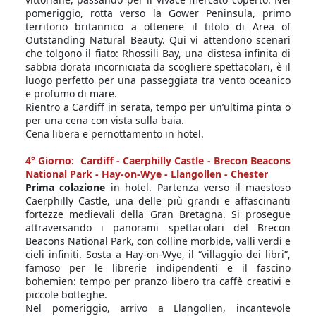
pomeriggio, rotta verso la Gower Peninsula, primo
territorio britannico a ottenere il titolo di Area of
Outstanding Natural Beauty. Qui vi attendono scenari
che tolgono il fiato: Rhossili Bay, una distesa infinita di
sabbia dorata incorniciata da scogliere spettacolari, è il
luogo perfetto per una passeggiata tra vento oceanico
e profumo di mare.
Rientro a Cardiff in serata, tempo per un’ultima pinta o
per una cena con vista sulla baia.
Cena libera e pernottamento in hotel.
4° Giorno: Cardiff - Caerphilly Castle - Brecon Beacons
National Park - Hay-on-Wye - Llangollen - Chester
Prima colazione
in hotel. Partenza verso il maestoso
Caerphilly Castle, una delle più grandi e affascinanti
fortezze medievali della Gran Bretagna. Si prosegue
attraversando i panorami spettacolari del Brecon
Beacons National Park, con colline morbide, valli verdi e
cieli infiniti. Sosta a Hay-on-Wye, il “villaggio dei libri”,
famoso per le librerie indipendenti e il fascino
bohemien: tempo per pranzo libero tra caffè creativi e
piccole botteghe.
Nel pomeriggio, arrivo a Llangollen, incantevole