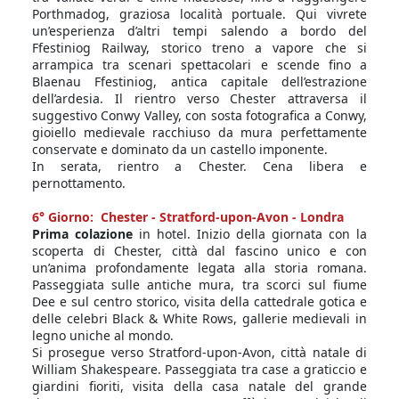
Porthmadog, graziosa località portuale. Qui vivrete
un’esperienza d’altri tempi salendo a bordo del
Ffestiniog Railway, storico treno a vapore che si
arrampica tra scenari spettacolari e scende fino a
Blaenau Ffestiniog, antica capitale dell’estrazione
dell’ardesia. Il rientro verso Chester attraversa il
suggestivo Conwy Valley, con sosta fotografica a Conwy,
gioiello medievale racchiuso da mura perfettamente
conservate e dominato da un castello imponente.
In serata, rientro a Chester. Cena libera e
pernottamento.
6° Giorno: Chester - Stratford-upon-Avon - Londra
Prima colazione
in hotel. Inizio della giornata con la
scoperta di Chester, città dal fascino unico e con
un’anima profondamente legata alla storia romana.
Passeggiata sulle antiche mura, tra scorci sul fiume
Dee e sul centro storico, visita della cattedrale gotica e
delle celebri Black & White Rows, gallerie medievali in
legno uniche al mondo.
Si prosegue verso Stratford-upon-Avon, città natale di
William Shakespeare. Passeggiata tra case a graticcio e
giardini fioriti, visita della casa natale del grande