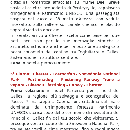
cittadina romantica affacciata sul fiume Dee. Breve
sosta al celebre acquedotto di Pontcysyllte, capolavoro
d’ingegneria e Patrimonio UNESCO: una passeggiata
sospesi nel vuoto a 38 metri d’altezza, con vedute
mozzafiato sulla valle e sul canale che scorre placido
sopra il viadotto d’acciaio.
In serata, arrivo a Chester, scelta come base per due
notti non solo per le sue meraviglie storiche e
architettoniche, ma anche per la posizione strategica a
pochi chilometri dal confine tra Inghilterra e Galles.
Sistemazione in struttura centrale.
Cena
in hotel e pernottamento.
5° Giorno: Chester - Caernarfon - Snowdonia National
Park - Porthmadog - Ffestiniog Railway Treno a
vapore - Blaenau Ffestiniog - Conwy - Chester
Prima colazione
in hotel. Partenza per il nord del
Galles, la regione più selvaggia e scenografica del
Paese. Prima tappa a Caernarfon, cittadina sul mare
dominata da un’imponente fortezza Patrimonio
UNESCO, storica sede delle cerimonie di investitura dei
Principi di Galles fin dal XIII secolo, che visiteremo. Si
prosegue verso il cuore dello Snowdonia National Park,
tra vallate verdi e cime maestose, fino a raggiungere