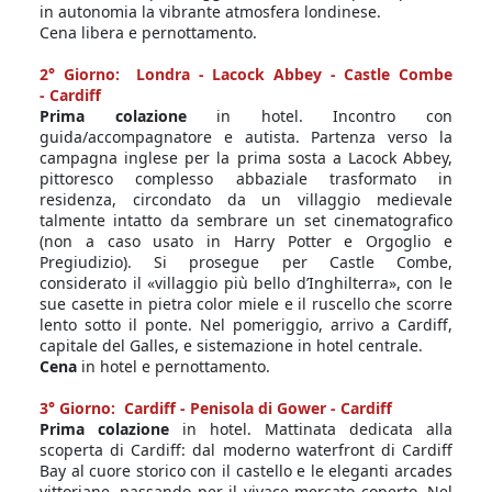
in autonomia la vibrante atmosfera londinese.
Cena libera e pernottamento.
2° Giorno: Londra - Lacock Abbey - Castle Combe
- Cardiff
Prima colazione
in hotel. Incontro con
guida/accompagnatore e autista. Partenza verso la
campagna inglese per la prima sosta a Lacock Abbey,
pittoresco complesso abbaziale trasformato in
residenza, circondato da un villaggio medievale
talmente intatto da sembrare un set cinematografico
(non a caso usato in Harry Potter e Orgoglio e
Pregiudizio). Si prosegue per Castle Combe,
considerato il «villaggio più bello d’Inghilterra», con le
sue casette in pietra color miele e il ruscello che scorre
lento sotto il ponte. Nel pomeriggio, arrivo a Cardiff,
capitale del Galles, e sistemazione in hotel centrale.
Cena
in hotel e pernottamento.
3° Giorno: Cardiff - Penisola di Gower - Cardiff
Prima colazione
in hotel. Mattinata dedicata alla
scoperta di Cardiff: dal moderno waterfront di Cardiff
Bay al cuore storico con il castello e le eleganti arcades
vittoriane, passando per il vivace mercato coperto. Nel